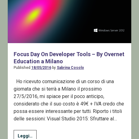
Gratuite
dagli
MVP
di
tutto
il
mondo
Focus Day On Developer Tools – By Overnet
Education a Milano
Published
18/05/2016
by
Sabrina Cosolo
Ho ricevuto comunicazione di un corso di una
giornata che si terrà a Milano il prossimo
27/5/2016, mi spiace per il poco anticipo,
considerato che il suo costo è 49€ + IVA credo che
possa essere interessante per tutti. Riporto i titoli
delle sessioni: Visual Studio 2015: Sfruttare al…
Focus
Leggi…