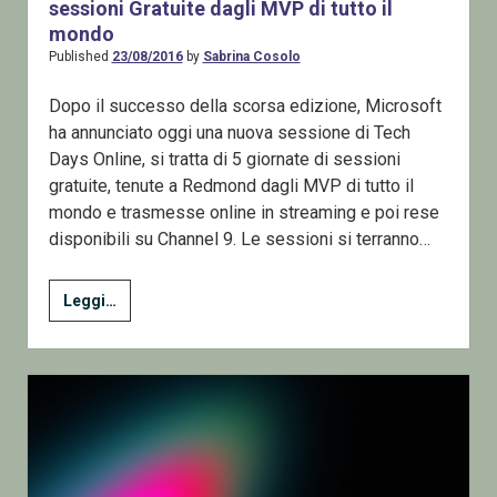
sessioni Gratuite dagli MVP di tutto il
mondo
Published
23/08/2016
by
Sabrina Cosolo
Dopo il successo della scorsa edizione, Microsoft
ha annunciato oggi una nuova sessione di Tech
Days Online, si tratta di 5 giornate di sessioni
gratuite, tenute a Redmond dagli MVP di tutto il
mondo e trasmesse online in streaming e poi rese
disponibili su Channel 9. Le sessioni si terranno…
Tech
Leggi…
Days
Online
–
Cinque
Giornate
di
sessioni