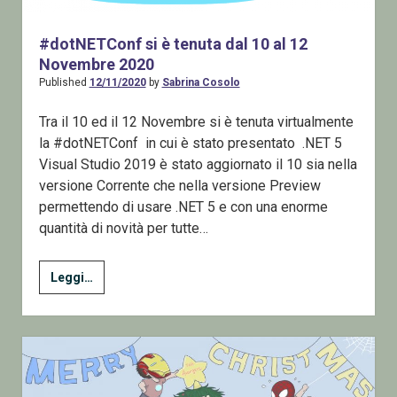
#dotNETConf si è tenuta dal 10 al 12
Novembre 2020
Published
12/11/2020
by
Sabrina Cosolo
Tra il 10 ed il 12 Novembre si è tenuta virtualmente
la #dotNETConf in cui è stato presentato .NET 5
Visual Studio 2019 è stato aggiornato il 10 sia nella
versione Corrente che nella versione Preview
permettendo di usare .NET 5 e con una enorme
quantità di novità per tutte…
#dotNETConf
Leggi…
si
è
tenuta
dal
10