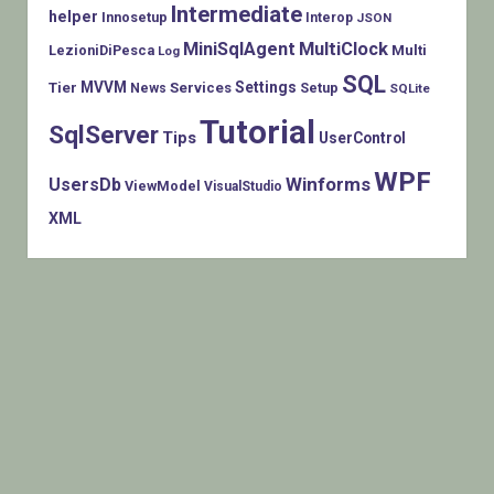
Intermediate
helper
Innosetup
Interop
JSON
MiniSqlAgent
MultiClock
LezioniDiPesca
Multi
Log
SQL
MVVM
Settings
Tier
Services
Setup
News
SQLite
Tutorial
SqlServer
Tips
UserControl
WPF
Winforms
UsersDb
ViewModel
VisualStudio
XML