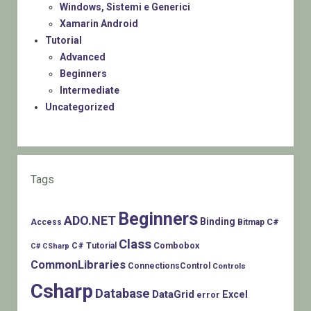
Windows, Sistemi e Generici
Xamarin Android
Tutorial
Advanced
Beginners
Intermediate
Uncategorized
Tags
Beginners
ADO.NET
Binding
C#
Access
Bitmap
Class
Combobox
C# Tutorial
C# CSharp
CommonLibraries
ConnectionsControl
Controls
Csharp
Database
DataGrid
Excel
error