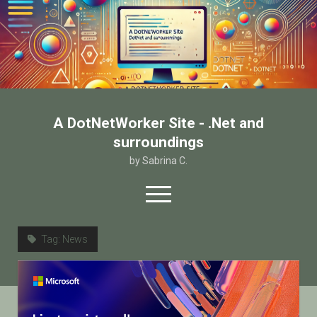
A DotNetWorker Site - .Net and
surroundings
by Sabrina C.
open
menu
twitter
facebook
email-form
Tag:
News
Home
Chi sono
Contatto