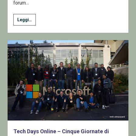
forum…
Un
Leggi…
Anno
di
articoli
Tech Days Online – Cinque Giornate di