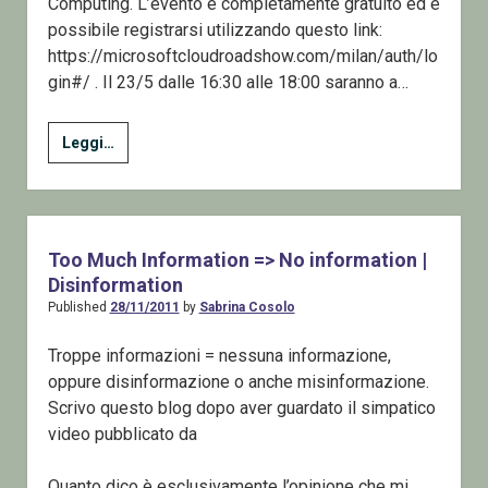
Computing. L’evento è completamente gratuito ed è
possibile registrarsi utilizzando questo link:
https://microsoftcloudroadshow.com/milan/auth/lo
gin#/ . Il 23/5 dalle 16:30 alle 18:00 saranno a…
Microsoft
Leggi…
Cloud
Roadshow
e
Ask
Too Much Information => No information |
The
Disinformation
Expert
Published
28/11/2011
by
Sabrina Cosolo
Troppe informazioni = nessuna informazione,
oppure disinformazione o anche misinformazione.
Scrivo questo blog dopo aver guardato il simpatico
video pubblicato da
Quanto dico è esclusivamente l’opinione che mi