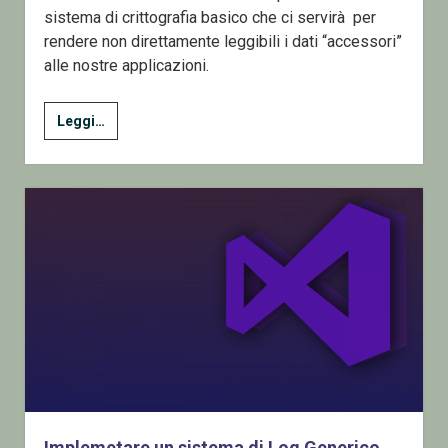
sistema di crittografia basico che ci servirà per
rendere non direttamente leggibili i dati “accessori”
alle nostre applicazioni.
Crittografare
Leggi…
e
decrittografare
dati
in
C#
Implemetare un sistema di Log Generico