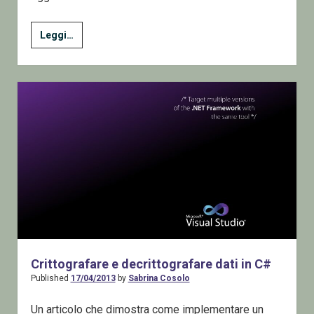
Serializzare
Leggi…
e
deserializzare
in
JSON
Crittografare e decrittografare dati in C#
Published
17/04/2013
by
Sabrina Cosolo
Un articolo che dimostra come implementare un