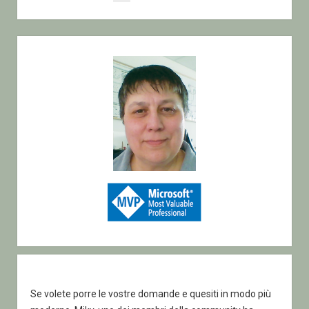
comune
pagination
Sidebar
Se volete porre le vostre domande e quesiti in modo più