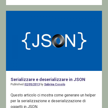
Libraries
–
Due
metodi
helper
per
la
crittografia
AES
Serializzare e deserializzare in JSON
Published
02/05/2013
by
Sabrina Cosolo
Questo articolo ci mostra come generare un helper
per la serializzazione e deserializzazione di
oggetti in JSON.