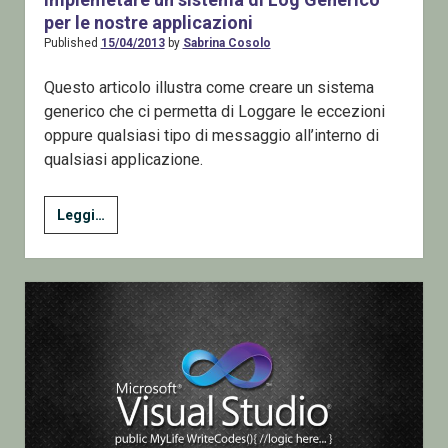
per le nostre applicazioni
Published
15/04/2013
by
Sabrina Cosolo
Questo articolo illustra come creare un sistema
generico che ci permetta di Loggare le eccezioni
oppure qualsiasi tipo di messaggio all’interno di
qualsiasi applicazione.
Implemetare
Leggi…
un
sistema
di
Log
Generico
per
le
nostre
applicazioni