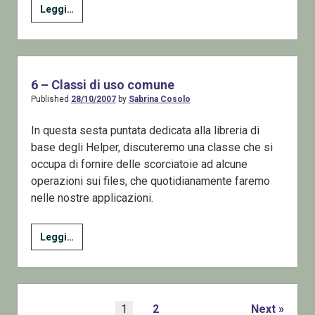
Leggere
Leggi…
l’icona
con
una
specifica
6 – Classi di uso comune
dimensione
Published
28/10/2007
by
Sabrina Cosolo
in
una
In questa sesta puntata dedicata alla libreria di
Risorsa
base degli Helper, discuteremo una classe che si
occupa di fornire delle scorciatoie ad alcune
operazioni sui files, che quotidianamente faremo
nelle nostre applicazioni.
6
Leggi…
–
Classi
di
uso
Posts
1
2
Next