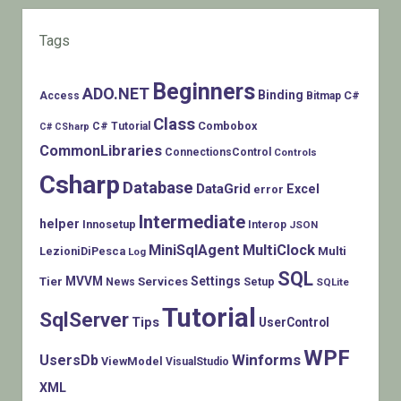
Tags
Beginners
ADO.NET
Binding
C#
Access
Bitmap
Class
Combobox
C# Tutorial
C# CSharp
CommonLibraries
ConnectionsControl
Controls
Csharp
Database
DataGrid
Excel
error
Intermediate
helper
Innosetup
Interop
JSON
MiniSqlAgent
MultiClock
LezioniDiPesca
Multi
Log
SQL
MVVM
Settings
Tier
Services
Setup
News
SQLite
Tutorial
SqlServer
Tips
UserControl
WPF
Winforms
UsersDb
ViewModel
VisualStudio
XML