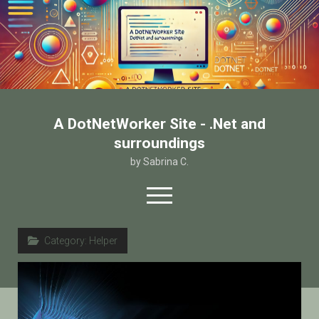
A DotNetWorker Site - .Net and
surroundings
by Sabrina C.
open
menu
twitter
facebook
email-form
Category:
Helper
Home
Chi sono
Contatto