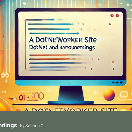
ndings
by Sabrina C.