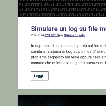
Simulare un log su file mu
Published
22/12/2016
by
Sabrina Cosolo
In risposta ad una domanda posta sul forum
simula un sistema di Log su più files. E’ stat
problema segnalato era reale oppure nella sim
console che effettua le seguenti operazioni: 
Simulare
Leggi…
un
log
su
file
multipli