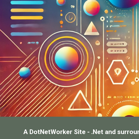
A DotNetWorker Site - .Net and surrou