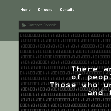
Home
Chi sono
Contatto
Category:
Console