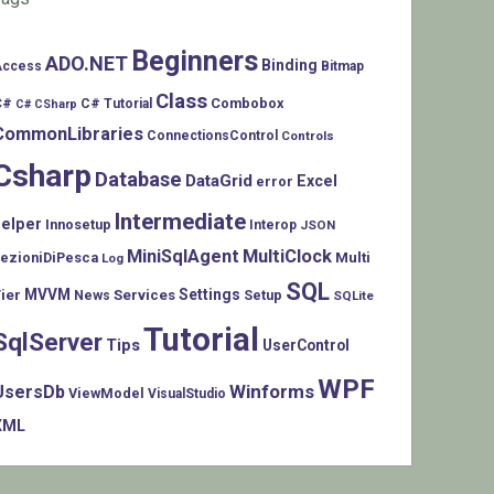
Beginners
ADO.NET
Binding
Access
Bitmap
Class
C#
Combobox
C# Tutorial
C# CSharp
CommonLibraries
ConnectionsControl
Controls
Csharp
Database
DataGrid
Excel
error
Intermediate
helper
Innosetup
Interop
JSON
MiniSqlAgent
MultiClock
LezioniDiPesca
Multi
Log
SQL
MVVM
Settings
ier
Services
Setup
News
SQLite
Tutorial
SqlServer
Tips
UserControl
WPF
Winforms
UsersDb
ViewModel
VisualStudio
XML