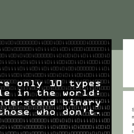
Sid
S
r