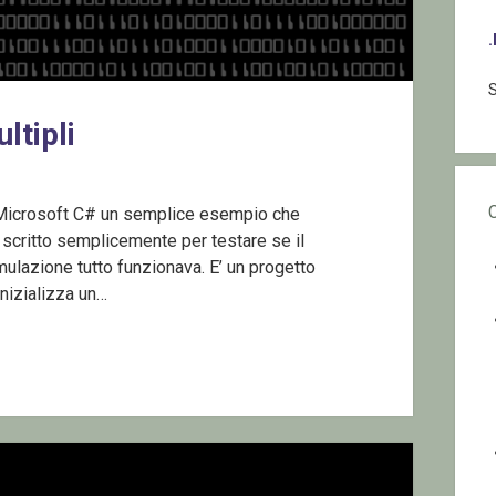
S
ltipli
 Microsoft C# un semplice esempio che
o scritto semplicemente per testare se il
ulazione tutto funzionava. E’ un progetto
Inizializza un…