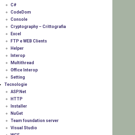
C#
CodeDom
Console
Cryptography – Crittografia
Excel
FTP e WEB Clients
Helper
Interop
Multithread
Office Interop
Setting
Tecnologie
ASP.Net
HTTP
Installer
NuGet
Team foundation server
Visual Studio