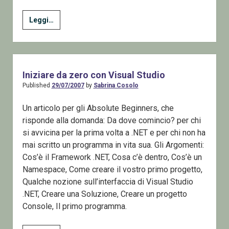
Visual
Leggi…
Studio
Disattivare
il
caricamento
Iniziare da zero con Visual Studio
automatico
Published
29/07/2007
by
Sabrina Cosolo
dei
Controlli
Un articolo per gli Absolute Beginners, che
in
risponde alla domanda: Da dove comincio? per chi
Toolbox
si avvicina per la prima volta a .NET e per chi non ha
mai scritto un programma in vita sua. Gli Argomenti:
Cos’è il Framework .NET, Cosa c’è dentro, Cos’è un
Namespace, Come creare il vostro primo progetto,
Qualche nozione sull’interfaccia di Visual Studio
.NET, Creare una Soluzione, Creare un progetto
Console, Il primo programma.