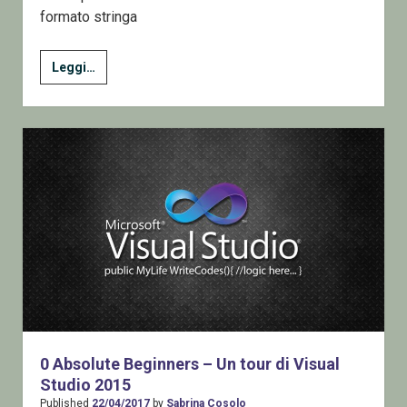
formato stringa
JSON
Leggi…
e
la
serializzazione
delle
Enumerazioni
0 Absolute Beginners – Un tour di Visual
Studio 2015
Published
22/04/2017
by
Sabrina Cosolo