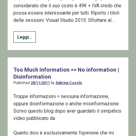
considerato che il suo costo è 49€ + IVA credo che
possa essere interessante per tutti. Riporto i titoli
delle sessioni: Visual Studio 2015: Sfruttare al…
Focus
Leggi…
Day
On
Developer
Tools
Too Much Information => No information |
–
Disinformation
By
Published
28/11/2011
by
Sabrina Cosolo
Overnet
Education
Troppe informazioni = nessuna informazione,
a
oppure disinformazione o anche misinformazione.
Milano
Scrivo questo blog dopo aver guardato il simpatico
video pubblicato da
Quanto dico è esclusivamente l’opinione che mi