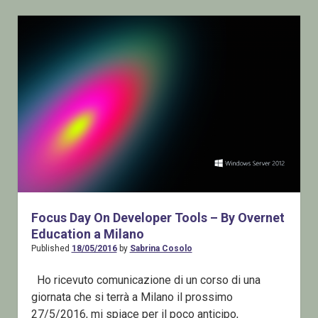
Online
–
Cinque
Giornate
di
sessioni
Gratuite
dagli
MVP
di
tutto
il
mondo
Focus Day On Developer Tools – By Overnet
Education a Milano
Published
18/05/2016
by
Sabrina Cosolo
Ho ricevuto comunicazione di un corso di una
giornata che si terrà a Milano il prossimo
27/5/2016, mi spiace per il poco anticipo,