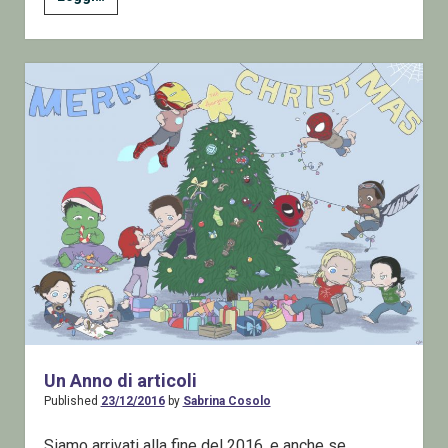
Ignite
2021
sta
arrivando
Un Anno di articoli
Published
23/12/2016
by
Sabrina Cosolo
Siamo arrivati alla fine del 2016, e anche se,