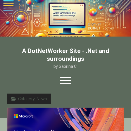
A DotNetWorker Site - .Net and
surroundings
by Sabrina C.
open
menu
twitter
facebook
email-form
Category:
News
Home
Chi sono
Contatto