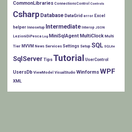
CommonLibraries
ConnectionsControl
Controls
Csharp
Database
DataGrid
Excel
error
Intermediate
helper
Innosetup
Interop
JSON
MiniSqlAgent
MultiClock
LezioniDiPesca
Multi
Log
SQL
MVVM
Settings
Tier
Services
Setup
News
SQLite
Tutorial
SqlServer
Tips
UserControl
WPF
Winforms
UsersDb
ViewModel
VisualStudio
XML