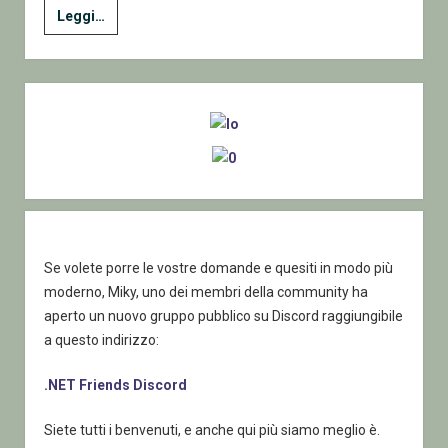
Se
Leggi…
vi
siete
mai
Sidebar
chiesti
Perché
si
chiamano
Bug…
Se volete porre le vostre domande e quesiti in modo più
moderno, Miky, uno dei membri della community ha
aperto un nuovo gruppo pubblico su Discord raggiungibile
a questo indirizzo:
.NET Friends Discord
Siete tutti i benvenuti, e anche qui più siamo meglio è.