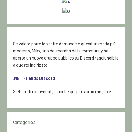
un
valore
legato
al
valore
di
Se volete porre le vostre domande e quesiti in modo più
una
moderno, Miky, uno dei membri della community ha
combobox
aperto un nuovo gruppo pubblico su Discord raggiungibile
a questo indirizzo:
.NET Friends Discord
Siete tutti i benvenuti, e anche qui più siamo meglio è.
Categories