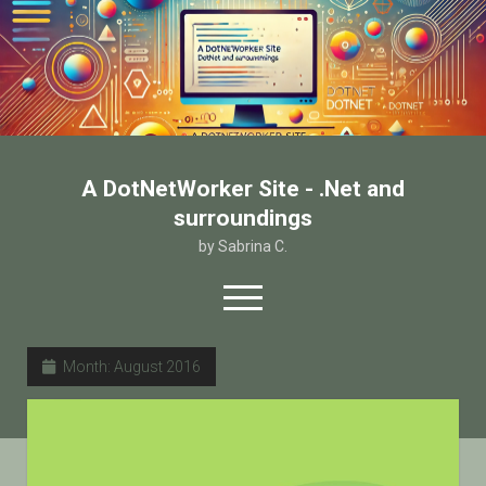
A DotNetWorker Site - .Net and
surroundings
by Sabrina C.
open
menu
twitter
facebook
email-form
Month:
August 2016
Home
Chi sono
Contatto