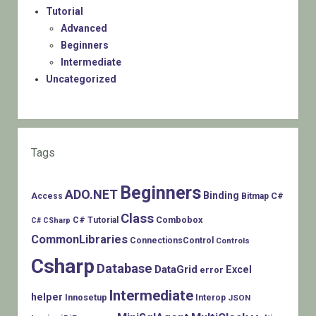
Tutorial
Advanced
Beginners
Intermediate
Uncategorized
Tags
Beginners
ADO.NET
Binding
C#
Access
Bitmap
Class
Combobox
C# Tutorial
C# CSharp
CommonLibraries
ConnectionsControl
Controls
Csharp
Database
DataGrid
Excel
error
Intermediate
helper
Innosetup
Interop
JSON