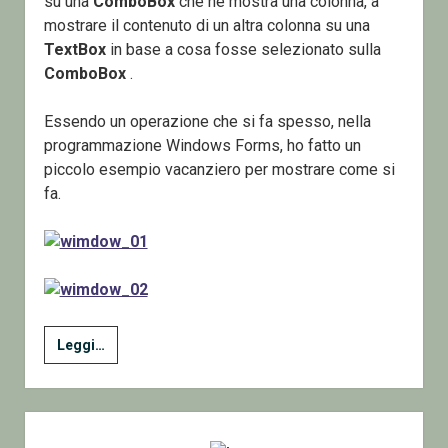
su una
ComboBox
che ne mostra una colonna, a
mostrare il contenuto di un altra colonna su una
TextBox
in base a cosa fosse selezionato sulla
ComboBox
.
Essendo un operazione che si fa spesso, nella
programmazione Windows Forms, ho fatto un
piccolo esempio vacanziero per mostrare come si
fa.
Come
Leggi…
Mostrare
su
una
Sidebar
Textbox