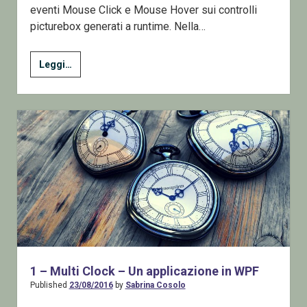
eventi Mouse Click e Mouse Hover sui controlli
picturebox generati a runtime. Nella…
Come
Leggi…
interagire
con
una
picturebox
creata
a
runtime
al
passaggio
o
al
click
1 – Multi Clock – Un applicazione in WPF
del
Published
23/08/2016
by
Sabrina Cosolo
mouse