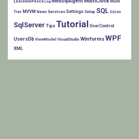
MiniSqlAgent
MultiClock
LezioniDiPesca
Multi
Log
SQL
MVVM
Settings
Tier
Services
Setup
News
SQLite
Tutorial
SqlServer
Tips
UserControl
WPF
Winforms
UsersDb
ViewModel
VisualStudio
XML