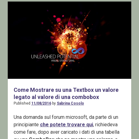
–
Cinque
Giornate
di
sessioni
Gratuite
dagli
MVP
di
tutto
il
mondo
Come Mostrare su una Textbox un valore
legato al valore di una combobox
Published
11/08/2016
by
Sabrina Cosolo
Una domanda sul forum microsoft, da parte di un
principiante
che potete trovare qui
, richiedeva
come fare, dopo aver caricato i dati di una tabella