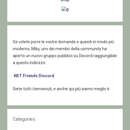
ADO
e
Date
Nulle
Se volete porre le vostre domande e quesiti in modo più
moderno, Miky, uno dei membri della community ha
aperto un nuovo gruppo pubblico su Discord raggiungibile
a questo indirizzo:
.NET Friends Discord
Siete tutti i benvenuti, e anche qui più siamo meglio è.
Categories