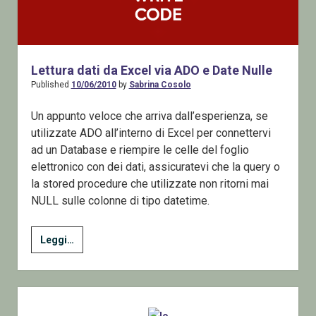
Lettura dati da Excel via ADO e Date Nulle
Published
10/06/2010
by
Sabrina Cosolo
Un appunto veloce che arriva dall’esperienza, se
utilizzate ADO all’interno di Excel per connettervi
ad un Database e riempire le celle del foglio
elettronico con dei dati, assicuratevi che la query o
la stored procedure che utilizzate non ritorni mai
NULL sulle colonne di tipo datetime.
Lettura
Leggi…
dati
da
Excel
Sidebar
via