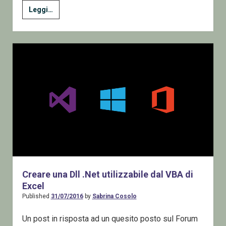
Inviare
Leggi…
o
leggere
posta
elettronica
usando
Outlook
da
C#
Creare una Dll .Net utilizzabile dal VBA di
Excel
Published
31/07/2016
by
Sabrina Cosolo
Un post in risposta ad un quesito posto sul Forum