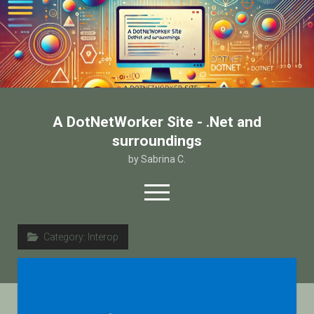
A DotNetWorker Site - .Net and
surroundings
by Sabrina C.
open
menu
twitter
facebook
email-form
Category:
Interop
Home
Chi sono
Contatto