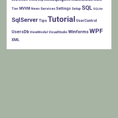
SQL
MVVM
Settings
Tier
Services
Setup
News
SQLite
Tutorial
SqlServer
Tips
UserControl
WPF
Winforms
UsersDb
ViewModel
VisualStudio
XML