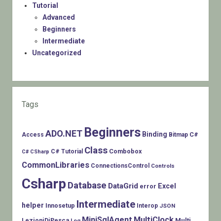
Tutorial
Advanced
Beginners
Intermediate
Uncategorized
Tags
Beginners
ADO.NET
Binding
C#
Access
Bitmap
Class
Combobox
C# Tutorial
C# CSharp
CommonLibraries
ConnectionsControl
Controls
Csharp
Database
DataGrid
Excel
error
Intermediate
helper
Innosetup
Interop
JSON
MiniSqlAgent
MultiClock
LezioniDiPesca
Multi
Log