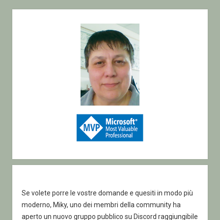
app
Sidebar
Desktop
Se volete porre le vostre domande e quesiti in modo più
moderno, Miky, uno dei membri della community ha
aperto un nuovo gruppo pubblico su Discord raggiungibile