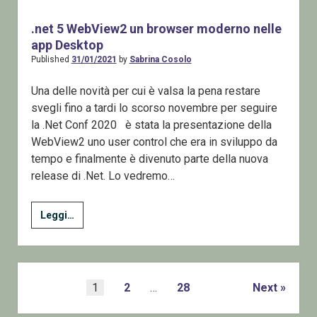
.net 5 WebView2 un browser moderno nelle
app Desktop
Published
31/01/2021
by
Sabrina Cosolo
Una delle novità per cui è valsa la pena restare
svegli fino a tardi lo scorso novembre per seguire
la .Net Conf 2020 è stata la presentazione della
WebView2 uno user control che era in sviluppo da
tempo e finalmente è divenuto parte della nuova
release di .Net. Lo vedremo…
.net
Leggi…
5
WebView2
un
browser
Posts
1
2
…
28
Next
moderno
pagination
nelle