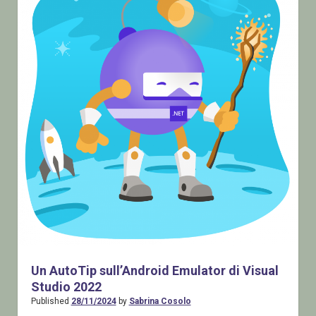
Report
Server
on
Prem
Un AutoTip sull’Android Emulator di Visual
Studio 2022
Published
28/11/2024
by
Sabrina Cosolo