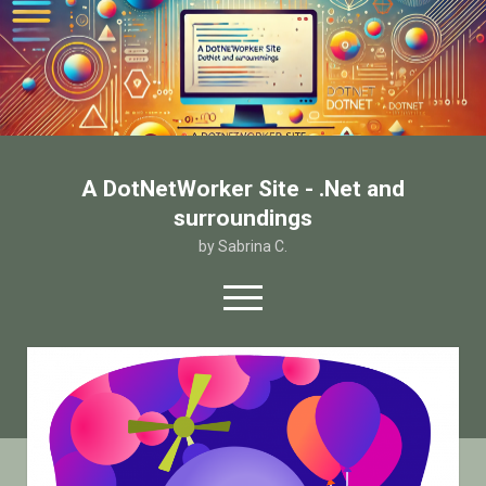
A DotNetWorker Site - .Net and
surroundings
by Sabrina C.
open
menu
twitter
facebook
email-form
A
DotNetWorker
Site
Home
-
Chi sono
.Net
and
Contatto