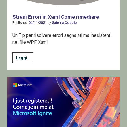
Strani Errori in Xaml Come rimediare
Published
04/11/2021
by
Sabrina Cosolo
Un Tip per risolvere errori segnalati ma inesistenti
nei file WPF Xaml
Strani
Leggi…
Errori
in
Xaml
Come
rimediare