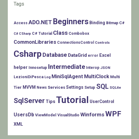
Tags
Beginners
ADO.NET
Binding
C#
Access
Bitmap
Class
Combobox
C# Tutorial
C# CSharp
CommonLibraries
ConnectionsControl
Controls
Csharp
Database
DataGrid
Excel
error
Intermediate
helper
Innosetup
Interop
JSON
MiniSqlAgent
MultiClock
LezioniDiPesca
Multi
Log
SQL
MVVM
Settings
Tier
Services
Setup
News
SQLite
Tutorial
SqlServer
Tips
UserControl
WPF
Winforms
UsersDb
ViewModel
VisualStudio
XML