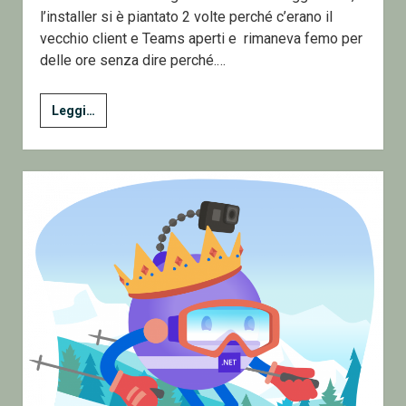
l’installer si è piantato 2 volte perché c’erano il
vecchio client e Teams aperti e rimaneva femo per
delle ore senza dire perché.…
Problemi
Leggi…
con
Forticlient
VPN
su
Windows
11