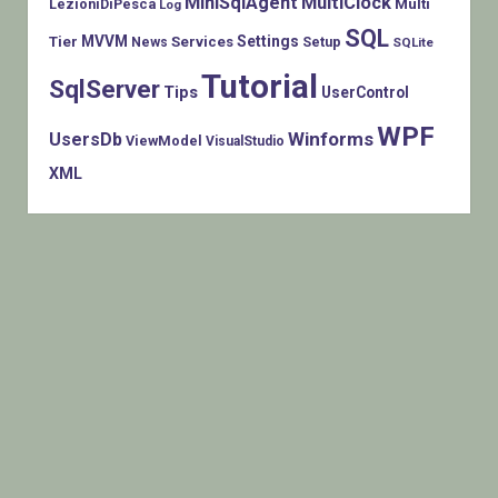
MiniSqlAgent
MultiClock
LezioniDiPesca
Multi
Log
SQL
MVVM
Settings
Tier
Services
Setup
News
SQLite
Tutorial
SqlServer
Tips
UserControl
WPF
Winforms
UsersDb
ViewModel
VisualStudio
XML