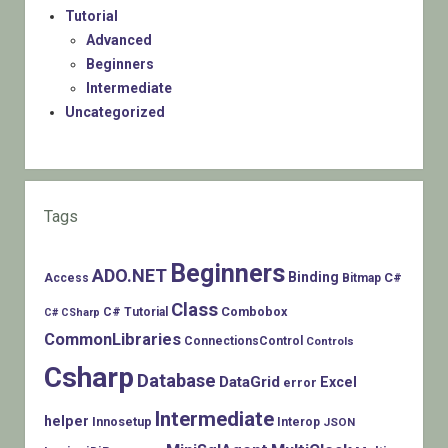
Tutorial
Advanced
Beginners
Intermediate
Uncategorized
Tags
Beginners
ADO.NET
Binding
C#
Access
Bitmap
Class
Combobox
C# Tutorial
C# CSharp
CommonLibraries
ConnectionsControl
Controls
Csharp
Database
DataGrid
Excel
error
Intermediate
helper
Innosetup
Interop
JSON