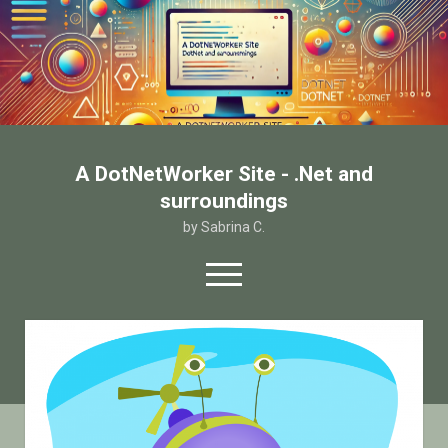
A DotNetWorker Site - .Net and
surroundings
by Sabrina C.
open
menu
twitter
facebook
email-form
Home
Chi sono
Contatto