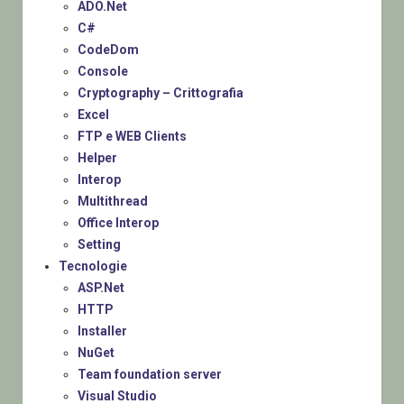
ADO.Net
C#
CodeDom
Console
Cryptography – Crittografia
Excel
FTP e WEB Clients
Helper
Interop
Multithread
Office Interop
Setting
Tecnologie
ASP.Net
HTTP
Installer
NuGet
Team foundation server
Visual Studio