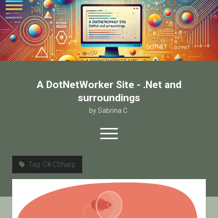
A DotNetWorker Site - .Net and
surroundings
by Sabrina C.
open
menu
twitter
facebook
email-form
Tag:
C# CSharp
Home
Chi sono
Contatto