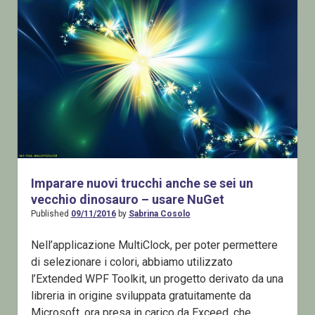
Error
–
Visual
Studio
2015
–
SqlServer
2012
Imparare nuovi trucchi anche se sei un
vecchio dinosauro – usare NuGet
Published
09/11/2016
by
Sabrina Cosolo
Nell’applicazione MultiClock, per poter permettere
di selezionare i colori, abbiamo utilizzato
l’Extended WPF Toolkit, un progetto derivato da una
libreria in origine sviluppata gratuitamente da
Microsoft, ora presa in carico da Exceed, che