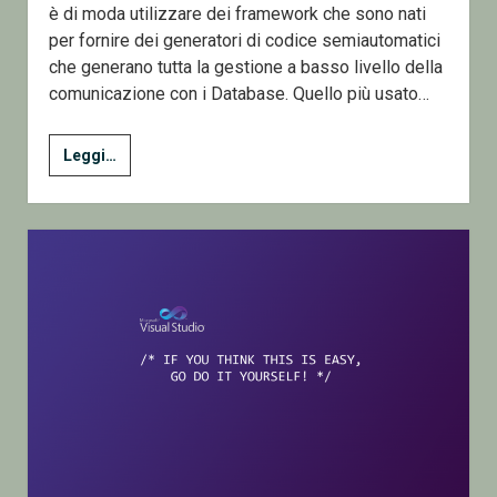
è di moda utilizzare dei framework che sono nati
per fornire dei generatori di codice semiautomatici
che generano tutta la gestione a basso livello della
comunicazione con i Database. Quello più usato…
2
Leggi…
–
Lavorare
con
i
dati
–
Database
e
.net