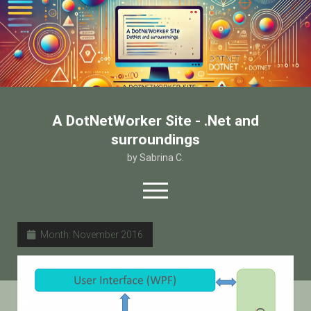
A DotNetWorker Site - .Net and
surroundings
by Sabrina C.
open
menu
twitter
facebook
email-form
Month:
November 2016
Home
Chi sono
Contatto