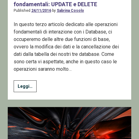
fondamentali: UPDATE e DELETE
Published
24/11/2016
by
Sabrina Cosolo
In questo terzo articolo dedicato alle operazioni
fondamentali di interazione con i Database, ci
occuperemo delle altre due funzioni di base,
ovvero la modifica dei dati e la cancellazione dei
dati dalla tabella dei nostri tre database. Come
sono certa vi aspettate, anche in questo caso le
operazioni saranno molto…
4
Leggi…
–
Lavorare
con
i
dati
–
ADO.Net