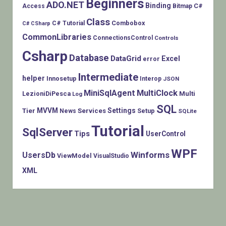
Beginners
ADO.NET
Binding
C#
Access
Bitmap
Class
Combobox
C# Tutorial
C# CSharp
CommonLibraries
ConnectionsControl
Controls
Csharp
Database
DataGrid
Excel
error
Intermediate
helper
Innosetup
Interop
JSON
MiniSqlAgent
MultiClock
LezioniDiPesca
Multi
Log
SQL
MVVM
Settings
Tier
Services
Setup
News
SQLite
Tutorial
SqlServer
Tips
UserControl
WPF
Winforms
UsersDb
ViewModel
VisualStudio
XML