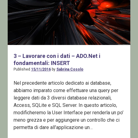
i
fondamentali:
UPDATE
e
DELETE
3 – Lavorare con i dati – ADO.Net i
fondamentali: INSERT
Published
15/11/2016
by
Sabrina Cosolo
Nel precedente articolo dedicato ai database,
abbiamo imparato come effettuare una query per
leggere dati da 3 diversi database relazionali,
Access, SQLite e SQL Server. In questo articolo,
modificheremo la User Interface per renderla un po’
meno grezza e per aggiungere un controllo che ci
permetta di dare all’applicazione un…