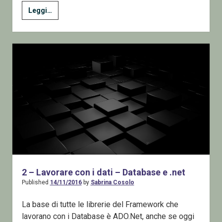
3
Leggi…
–
Lavorare
con
i
dati
–
ADO.Net
i
fondamentali:
INSERT
2 – Lavorare con i dati – Database e .net
Published
14/11/2016
by
Sabrina Cosolo
La base di tutte le librerie del Framework che
lavorano con i Database è ADO.Net, anche se oggi