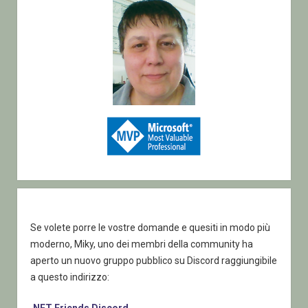
dati
–
filosofia
della
sicurezza
Se volete porre le vostre domande e quesiti in modo più
moderno, Miky, uno dei membri della community ha
aperto un nuovo gruppo pubblico su Discord raggiungibile
a questo indirizzo:
.NET Friends Discord