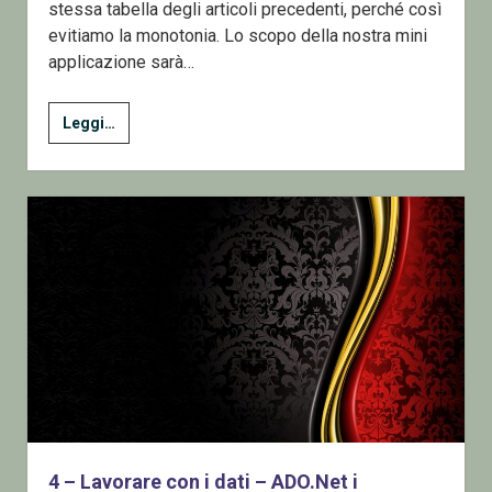
stessa tabella degli articoli precedenti, perché così
evitiamo la monotonia. Lo scopo della nostra mini
applicazione sarà…
5
Leggi…
–
Lavorare
con
i
dati
–
Progettiamo
una
mini
applicazione
4 – Lavorare con i dati – ADO.Net i