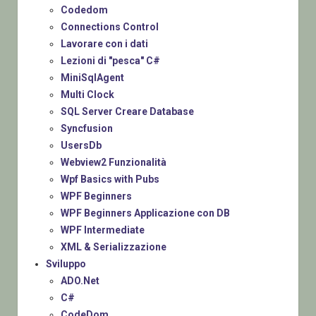
Codedom
Connections Control
Lavorare con i dati
Lezioni di "pesca" C#
MiniSqlAgent
Multi Clock
SQL Server Creare Database
Syncfusion
UsersDb
Webview2 Funzionalità
Wpf Basics with Pubs
WPF Beginners
WPF Beginners Applicazione con DB
WPF Intermediate
XML & Serializzazione
Sviluppo
ADO.Net
C#
CodeDom