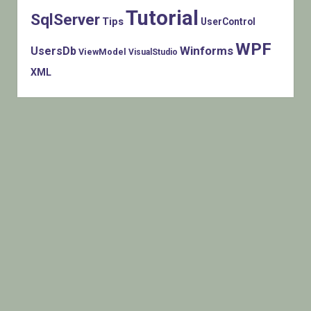
Tutorial
SqlServer
Tips
UserControl
WPF
Winforms
UsersDb
ViewModel
VisualStudio
XML
Histats.com © 2005-2014 Privacy Policy - Terms Of Use -