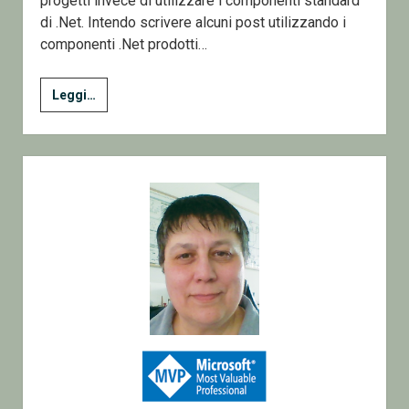
progetti invece di utilizzare i componenti standard
di .Net. Intendo scrivere alcuni post utilizzando i
componenti .Net prodotti…
Un
Leggi…
introduzione
e
un
Sidebar
riferimento
per
alcuni
post
Futuri