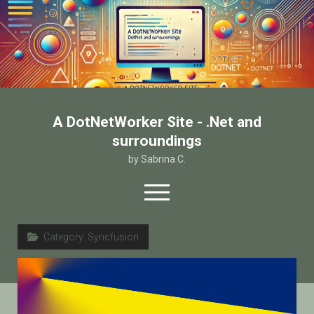
A DotNetWorker Site - .Net and
surroundings
by Sabrina C.
open
menu
twitter
facebook
email-form
Category:
Syncfusion
Home
Chi sono
Contatto