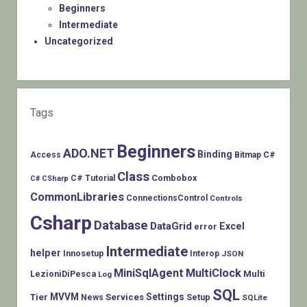
Beginners
Intermediate
Uncategorized
Tags
Beginners
ADO.NET
Binding
C#
Access
Bitmap
Class
Combobox
C# Tutorial
C# CSharp
CommonLibraries
ConnectionsControl
Controls
Csharp
Database
DataGrid
Excel
error
Intermediate
helper
Innosetup
Interop
JSON
MiniSqlAgent
MultiClock
LezioniDiPesca
Multi
Log
SQL
MVVM
Settings
Tier
Services
Setup
News
SQLite