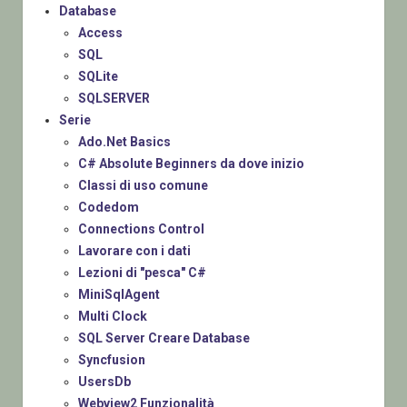
Database
Access
SQL
SQLite
SQLSERVER
Serie
Ado.Net Basics
C# Absolute Beginners da dove inizio
Classi di uso comune
Codedom
Connections Control
Lavorare con i dati
Lezioni di "pesca" C#
MiniSqlAgent
Multi Clock
SQL Server Creare Database
Syncfusion
UsersDb
Webview2 Funzionalità