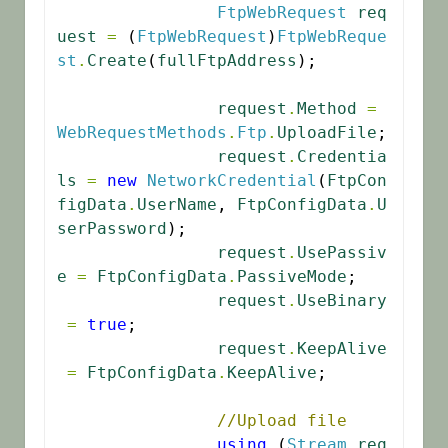
FtpWebRequest
req
uest
=
 (
FtpWebRequest
)
FtpWebReque
st
.
Create
(
fullFtpAddress
);

request
.
Method
=
WebRequestMethods
.
Ftp
.
UploadFile
;

request
.
Credentia
ls
=
new
NetworkCredential
(
FtpCon
figData
.
UserName
, 
FtpConfigData
.
U
serPassword
);

request
.
UsePassiv
e
=
FtpConfigData
.
PassiveMode
;

request
.
UseBinary
=
true
;

request
.
KeepAlive
=
FtpConfigData
.
KeepAlive
;

//Upload file
using
 (
Stream
req