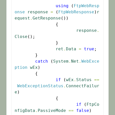
using
 (
FtpWebResp
onse
response
=
 (
FtpWebResponse
)
r
equest
.
GetResponse
())

		{

response
.
Close
();

		}

ret
.
Data
=
true
;

	}

catch
 (
System
.
Net
.
WebExce
ption
wEx
)

	{

if
 (
wEx
.
Status
==
WebExceptionStatus
.
ConnectFailur
e
)

		{

if
 (
FtpCo
nfigData
.
PassiveMode
==
false
)
