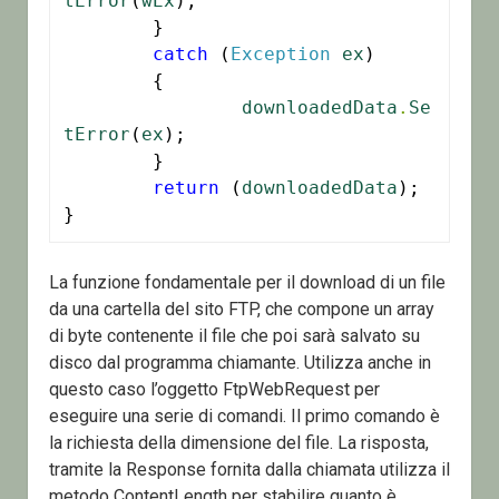
tError
(
wEx
);

	}

catch
 (
Exception
ex
)

	{

downloadedData
.
Se
tError
(
ex
);

	}

return
 (
downloadedData
);

}
La funzione fondamentale per il download di un file
da una cartella del sito FTP, che compone un array
di byte contenente il file che poi sarà salvato su
disco dal programma chiamante. Utilizza anche in
questo caso l’oggetto FtpWebRequest per
eseguire una serie di comandi. Il primo comando è
la richiesta della dimensione del file. La risposta,
tramite la Response fornita dalla chiamata utilizza il
metodo ContentLength per stabilire quanto è