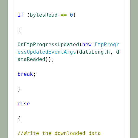
if
 (
bytesRead
==
0
)

{

OnFtpProgressUpdated
(
new
FtpProgr
essUpdatedEventArgs
(
dataLength
, 
d
ataReaded
));

break
;

}

else
{

//Write the downloaded data