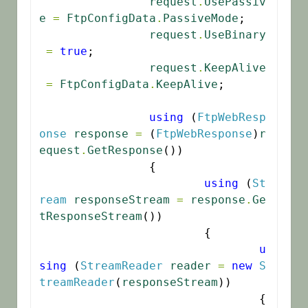
request
.
UsePassiv
e
=
FtpConfigData
.
PassiveMode
;

request
.
UseBinary
=
true
;

request
.
KeepAlive
=
FtpConfigData
.
KeepAlive
;

using
 (
FtpWebResp
onse
response
=
 (
FtpWebResponse
)
r
equest
.
GetResponse
())

		{

using
 (
St
ream
responseStream
=
response
.
Ge
tResponseStream
())

			{

u
sing
 (
StreamReader
reader
=
new
S
treamReader
(
responseStream
))

				{
