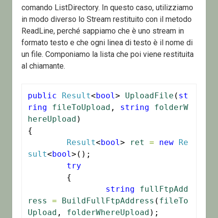
comando ListDirectory. In questo caso, utilizziamo
in modo diverso lo Stream restituito con il metodo
ReadLine, perché sappiamo che è uno stream in
formato testo e che ogni linea di testo è il nome di
un file. Componiamo la lista che poi viene restituita
al chiamante.
public
Result
<
bool
> 
UploadFile
(
st
ring
fileToUpload
, 
string
folderW
hereUpload
)

{

Result
<
bool
> 
ret
=
new
Re
sult
<
bool
>();

try
	{

string
fullFtpAdd
ress
=
BuildFullFtpAddress
(
fileTo
Upload
, 
folderWhereUpload
);
