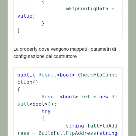
	{

mFtpConfigData
=
value
;

	}

}
La property dove vengono mappati i parametri di
configurazione dal costruttore.
public
Result
<
bool
> 
CheckFtpConne
ction
()

{

Result
<
bool
> 
ret
=
new
Re
sult
<
bool
>();

try
	{

string
fullFtpAdd
ress
=
BuildFullFtpAddress
(
string