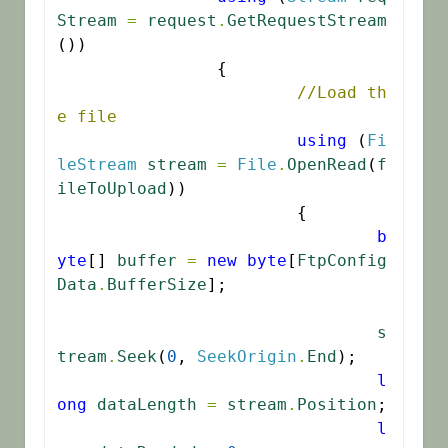
Stream
=
request
.
GetRequestStream
())

		{

//Load th
e file
using
 (
Fi
leStream
stream
=
File
.
OpenRead
(
f
ileToUpload
))

			{

b
yte
[] 
buffer
=
new
byte
[
FtpConfig
Data
.
BufferSize
];

s
tream
.
Seek
(
0
, 
SeekOrigin
.
End
);

l
ong
dataLength
=
stream
.
Position
;

l