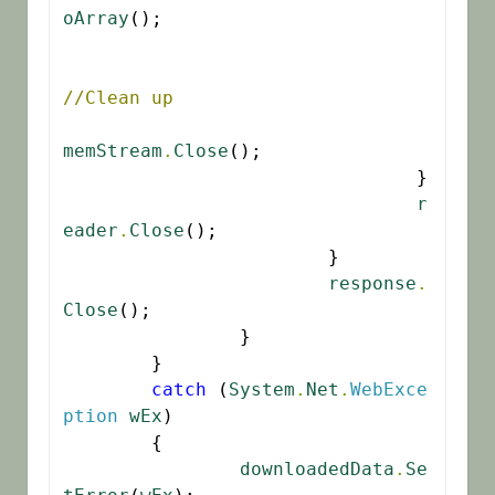
oArray
();

//Clean up
memStream
.
Close
();

				}

r
eader
.
Close
();

			}

response
.
Close
();

		}

	}

catch
 (
System
.
Net
.
WebExce
ption
wEx
)

	{

downloadedData
.
Se