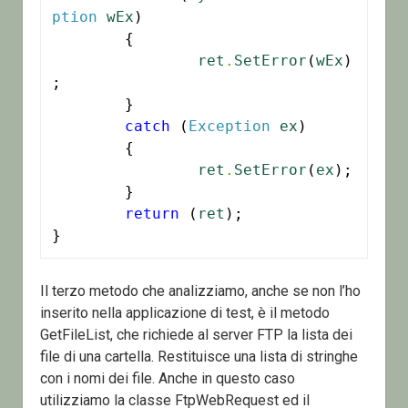
ption
wEx
)

	{

ret
.
SetError
(
wEx
)
;

	}

catch
 (
Exception
ex
)

	{

ret
.
SetError
(
ex
);

	}

return
 (
ret
);

}
Il terzo metodo che analizziamo, anche se non l’ho
inserito nella applicazione di test, è il metodo
GetFileList, che richiede al server FTP la lista dei
file di una cartella. Restituisce una lista di stringhe
con i nomi dei file. Anche in questo caso
utilizziamo la classe FtpWebRequest ed il