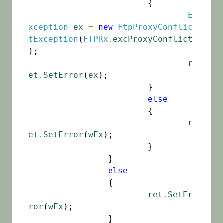
			{

E
xception
ex
=
new
FtpProxyConflic
tException
(
FTPRx
.
excProxyConflict
);

r
et
.
SetError
(
ex
);

			}

else
			{

r
et
.
SetError
(
wEx
);

			}

		}

else
		{

ret
.
SetEr
ror
(
wEx
);

		}
