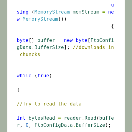
u
sing
 (
MemoryStream
memStream
=
ne
w
MemoryStream
())

				{

byte
[] 
buffer
=
new
byte
[
FtpConfi
gData
.
BufferSize
]; 
//downloads in
 chuncks
while
 (
true
)

{

//Try to read the data
int
bytesRead
=
reader
.
Read
(
buffe
r
, 
0
, 
FtpConfigData
.
BufferSize
);
