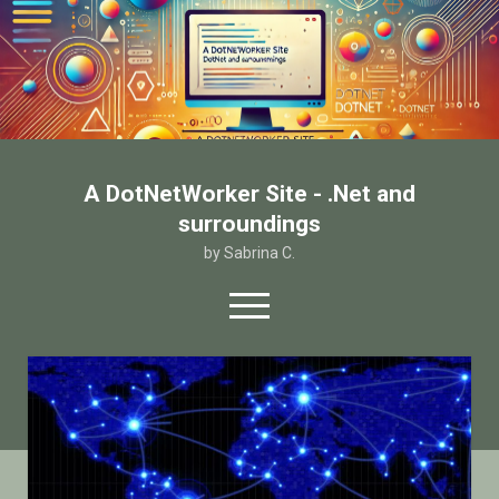
A DotNetWorker Site - .Net and
surroundings
by Sabrina C.
open
menu
twitter
facebook
email-form
Home
Chi sono
Contatto