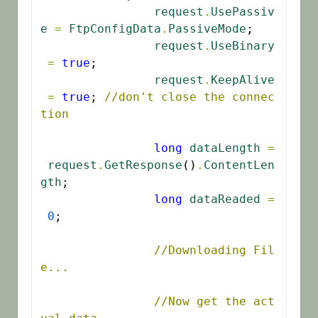
request
.
UsePassiv
e
=
FtpConfigData
.
PassiveMode
;

request
.
UseBinary
=
true
;

request
.
KeepAlive
=
true
; 
//don't close the connec
tion
long
dataLength
=
request
.
GetResponse
()
.
ContentLen
gth
;

long
dataReaded
=
0
;

//Downloading Fil
e...
//Now get the act