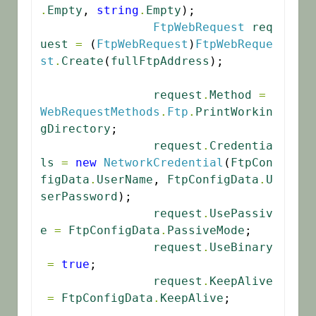
.
Empty
, 
string
.
Empty
);

FtpWebRequest
req
uest
=
 (
FtpWebRequest
)
FtpWebReque
st
.
Create
(
fullFtpAddress
);

request
.
Method
=
WebRequestMethods
.
Ftp
.
PrintWorkin
gDirectory
;

request
.
Credentia
ls
=
new
NetworkCredential
(
FtpCon
figData
.
UserName
, 
FtpConfigData
.
U
serPassword
);

request
.
UsePassiv
e
=
FtpConfigData
.
PassiveMode
;

request
.
UseBinary
=
true
;

request
.
KeepAlive
=
FtpConfigData
.
KeepAlive
;
