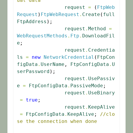
ual data
request
=
 (
FtpWeb
Request
)
FtpWebRequest
.
Create
(
full
FtpAddress
);

request
.
Method
=
WebRequestMethods
.
Ftp
.
DownloadFil
e
;

request
.
Credentia
ls
=
new
NetworkCredential
(
FtpCon
figData
.
UserName
, 
FtpConfigData
.
U
serPassword
);

request
.
UsePassiv
e
=
FtpConfigData
.
PassiveMode
;

request
.
UseBinary
=
true
;

request
.
KeepAlive
=
FtpConfigData
.
KeepAlive
; 
//clo
se the connection when done