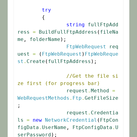
try
	{

string
fullFtpAdd
ress
=
BuildFullFtpAddress
(
fileNa
me
, 
folderName
);

FtpWebRequest
req
uest
=
 (
FtpWebRequest
)
FtpWebReque
st
.
Create
(
fullFtpAddress
);

//Get the file si
ze first (for progress bar)
request
.
Method
=
WebRequestMethods
.
Ftp
.
GetFileSize
;

request
.
Credentia
ls
=
new
NetworkCredential
(
FtpCon
figData
.
UserName
, 
FtpConfigData
.
U
serPassword
);
