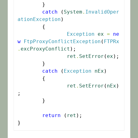
	}

catch
 (
System
.
InvalidOper
ationException
)

	{

Exception
ex
=
ne
w
FtpProxyConflictException
(
FTPRx
.
excProxyConflict
);

ret
.
SetError
(
ex
);

	}

catch
 (
Exception
nEx
)

	{

ret
.
SetError
(
nEx
)
;

	}

return
 (
ret
);

}