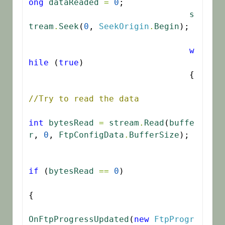
ong
dataReaded
=
0
;

s
tream
.
Seek
(
0
, 
SeekOrigin
.
Begin
);

w
hile
 (
true
)

				{

//Try to read the data
int
bytesRead
=
stream
.
Read
(
buffe
r
, 
0
, 
FtpConfigData
.
BufferSize
);

if
 (
bytesRead
==
0
)

{

OnFtpProgressUpdated
(
new
FtpProgr