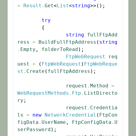
=
Result
.
Get
<
List
<
string
>>();

try
	{

string
fullFtpAdd
ress
=
BuildFullFtpAddress
(
string
.
Empty
, 
folderToRead
);

FtpWebRequest
req
uest
=
 (
FtpWebRequest
)
FtpWebReque
st
.
Create
(
fullFtpAddress
);

request
.
Method
=
WebRequestMethods
.
Ftp
.
ListDirecto
ry
;

request
.
Credentia
ls
=
new
NetworkCredential
(
FtpCon
figData
.
UserName
, 
FtpConfigData
.
U
serPassword
);
