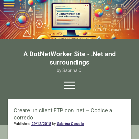
A DotNetWorker Site - .Net and
surroundings
by Sabrina C.
open
menu
twitter
facebook
email-form
Creare un client FTP con .net – Codice a
corredo
Home
Published
29/12/2018
by
Sabrina Cosolo
Chi sono
Contatto