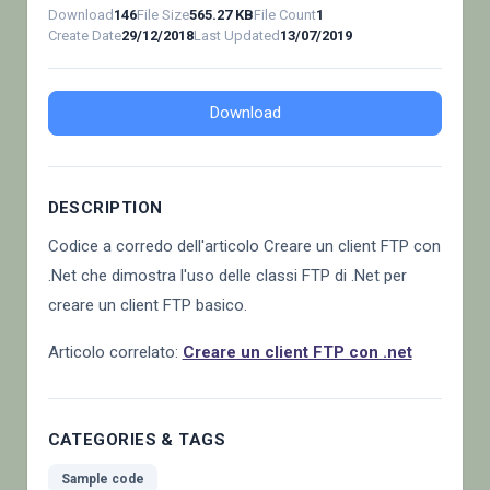
Download
146
File Size
565.27 KB
File Count
1
Create Date
29/12/2018
Last Updated
13/07/2019
Download
DESCRIPTION
Codice a corredo dell'articolo Creare un client FTP con
.Net che dimostra l'uso delle classi FTP di .Net per
creare un client FTP basico.
Articolo correlato:
Creare un client FTP con .net
CATEGORIES & TAGS
Sample code