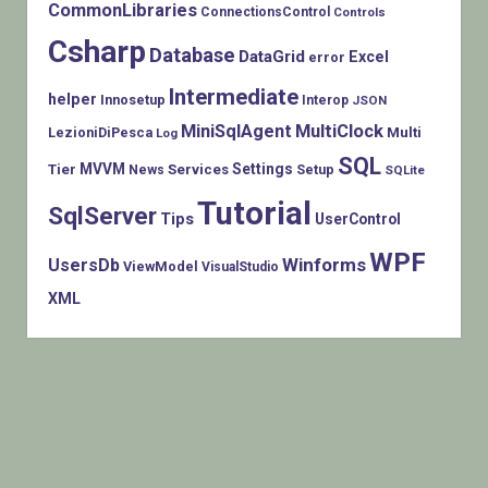
CommonLibraries
ConnectionsControl
Controls
Csharp
Database
DataGrid
Excel
error
Intermediate
helper
Innosetup
Interop
JSON
MiniSqlAgent
MultiClock
LezioniDiPesca
Multi
Log
SQL
MVVM
Settings
Tier
Services
Setup
News
SQLite
Tutorial
SqlServer
Tips
UserControl
WPF
Winforms
UsersDb
ViewModel
VisualStudio
XML