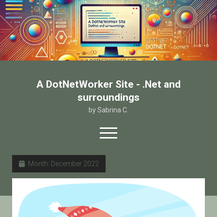
A DotNetWorker Site - .Net and
surroundings
by Sabrina C.
open
menu
twitter
facebook
email-form
Month:
December 2022
Home
Chi sono
Contatto