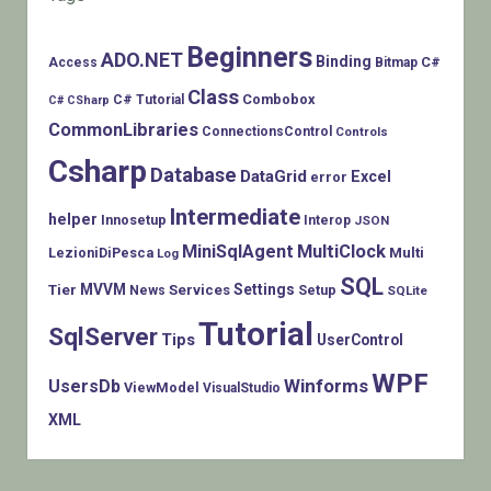
Beginners
ADO.NET
Binding
C#
Access
Bitmap
Class
Combobox
C# Tutorial
C# CSharp
CommonLibraries
ConnectionsControl
Controls
Csharp
Database
DataGrid
Excel
error
Intermediate
helper
Innosetup
Interop
JSON
MiniSqlAgent
MultiClock
LezioniDiPesca
Multi
Log
SQL
MVVM
Settings
Tier
Services
Setup
News
SQLite
Tutorial
SqlServer
Tips
UserControl
WPF
Winforms
UsersDb
ViewModel
VisualStudio
XML