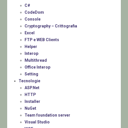
C#
CodeDom
Console
Cryptography – Crittografia
Excel
FTP e WEB Clients
Helper
Interop
Multithread
Office Interop
Setting
Tecnologie
ASP.Net
HTTP
Installer
NuGet
Team foundation server
Visual Studio