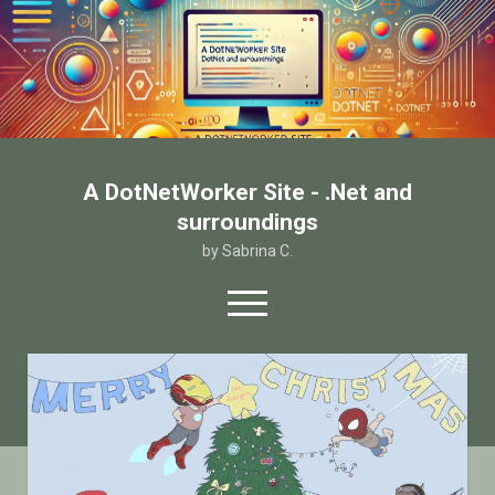
A DotNetWorker Site - .Net and
surroundings
by Sabrina C.
open
menu
twitter
facebook
email-form
Home
Chi sono
Contatto