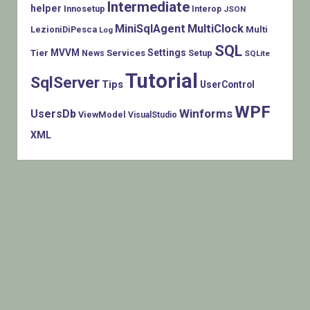
Intermediate
helper
Innosetup
Interop
JSON
MiniSqlAgent
MultiClock
LezioniDiPesca
Multi
Log
SQL
MVVM
Settings
Tier
Services
Setup
News
SQLite
Tutorial
SqlServer
Tips
UserControl
WPF
Winforms
UsersDb
ViewModel
VisualStudio
XML