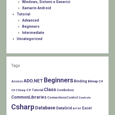
Windows, Sistemi e Generici
Xamarin Android
Tutorial
Advanced
Beginners
Intermediate
Uncategorized
Tags
Beginners
ADO.NET
Binding
C#
Access
Bitmap
Class
Combobox
C# Tutorial
C# CSharp
CommonLibraries
ConnectionsControl
Controls
Csharp
Database
DataGrid
Excel
error