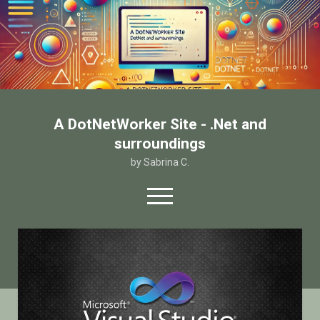
A DotNetWorker Site - .Net and
surroundings
by Sabrina C.
open
menu
twitter
facebook
email-form
Home
Chi sono
Contatto