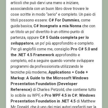
articoli che può darvi una mano a iniziare,
associandola con un buon libro dove trovare le
cose scritte in modo “serio” e completo. Un paio di
titoli possono essere:
C# For Dummies
, come
guida basica,
C# Insegnato a mia Nonna
che con
un titolo un po’ divertito è un ottimo punto di
partenza, oppure
C# 5 Guida completa per lo
sviluppatore
, un po’ più approfondito e completo.
Per gli anglofili come me, consiglio
Pro C# 5.0 and
the .NET 4.5 Framework
approfondito e
completo, ed a seguire quando vorrete sviluppare
programmi da professionista utilizzando le
tecniche più moderne,
Applications = Code +
Markup: A Guide to the Microsoft Windows
Presentation Foundation (Developer
Reference)
di Charles Petzold, che contiene tutto
lo scibile su WPF, e
Pro WPF 4.5 in C#: Windows
Presentation Foundation in .NET 4.5
di Matthew
Mc Donald, che è uno dei miei autori preferiti per la