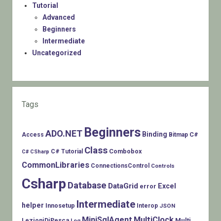
Tutorial
Advanced
Beginners
Intermediate
Uncategorized
Tags
Beginners
ADO.NET
Binding
C#
Access
Bitmap
Class
Combobox
C# Tutorial
C# CSharp
CommonLibraries
ConnectionsControl
Controls
Csharp
Database
DataGrid
Excel
error
Intermediate
helper
Innosetup
Interop
JSON
MiniSqlAgent
MultiClock
LezioniDiPesca
Multi
Log