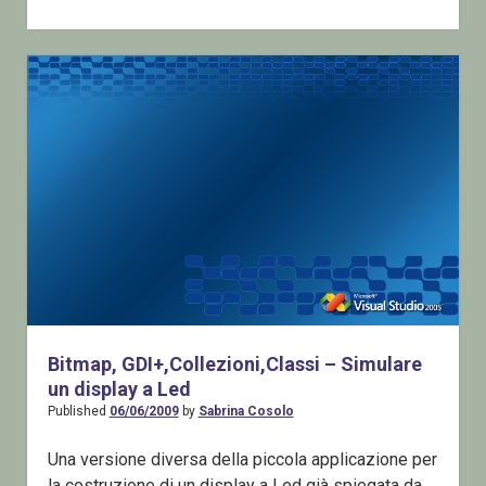
sito
Web
con
riferimenti
ad
assembly
posti
in
GAC
Bitmap, GDI+,Collezioni,Classi – Simulare
un display a Led
Published
06/06/2009
by
Sabrina Cosolo
Una versione diversa della piccola applicazione per
la costruzione di un display a Led già spiegata da