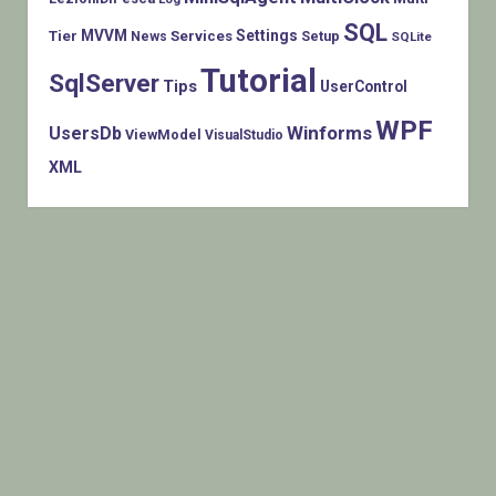
SQL
MVVM
Settings
Tier
Services
Setup
News
SQLite
Tutorial
SqlServer
Tips
UserControl
WPF
Winforms
UsersDb
ViewModel
VisualStudio
XML