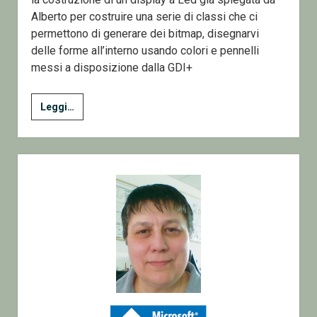
Alberto per costruire una serie di classi che ci
permettono di generare dei bitmap, disegnarvi
delle forme all’interno usando colori e pennelli
messi a disposizione dalla GDI+
Bitmap,
Leggi…
GDI+,Collezioni,Classi
–
Simulare
Sidebar
un
display
a
Led