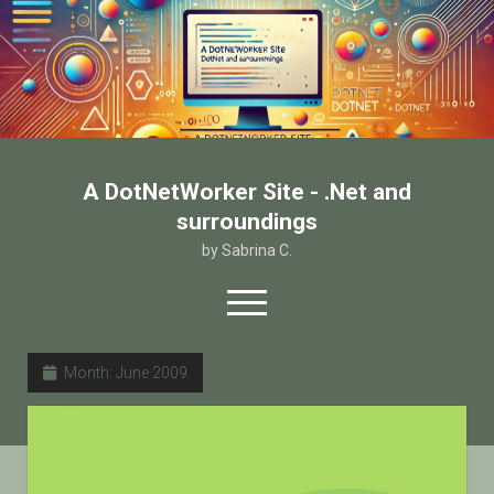
A DotNetWorker Site - .Net and
surroundings
by Sabrina C.
open
menu
twitter
facebook
email-form
Month:
June 2009
Home
Chi sono
Contatto