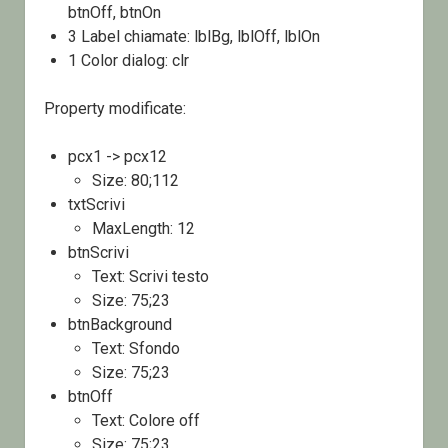
btnOff, btnOn
3 Label chiamate: lblBg, lblOff, lblOn
1 Color dialog: clr
Property modificate:
pcx1 -> pcx12
Size: 80;112
txtScrivi
MaxLength: 12
btnScrivi
Text: Scrivi testo
Size: 75;23
btnBackground
Text: Sfondo
Size: 75;23
btnOff
Text: Colore off
Size: 75;23