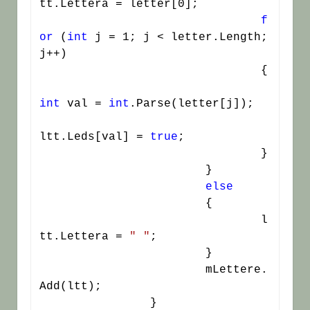
tt.Lettera = letter[0];

f
or
 (
int
 j = 1; j < letter.Length; 
j++)

				{

int
 val = 
int
.Parse(letter[j]);

ltt.Leds[val] = 
true
;

				}

			}

else
			{

				l
tt.Lettera = 
" "
;

			}

			mLettere.
Add(ltt);

		}
