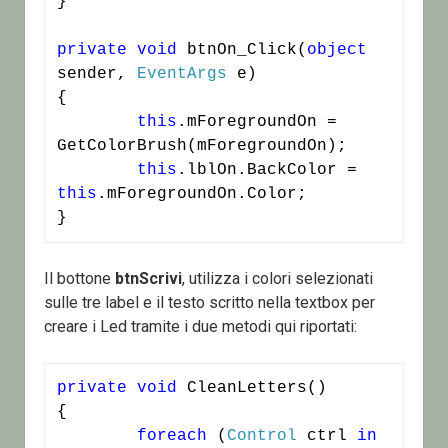
}

private
void
 btnOn_Click(
object
sender, 
EventArgs
 e)

{

this
.mForegroundOn = 
GetColorBrush(mForegroundOn);

this
.lblOn.BackColor = 
this
.mForegroundOn.Color;

}
Il bottone
btnScrivi
, utilizza i colori selezionati
sulle tre label e il testo scritto nella textbox per
creare i Led tramite i due metodi qui riportati:
private
void
 CleanLetters()

{

foreach
 (
Control
 ctrl 
in