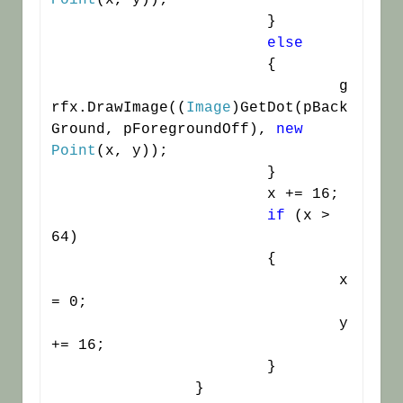
Point
(x, y));

			}

else
			{

				g
rfx.DrawImage((
Image
)GetDot(pBack
Ground, pForegroundOff), 
new
Point
(x, y));

			}

			x += 16;

if
 (x > 
64)

			{

				x 
= 0;

				y 
+= 16;

			}

		}
