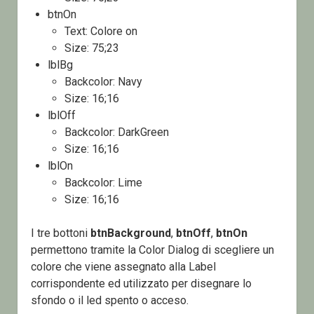
btnOn
Text: Colore on
Size: 75;23
lblBg
Backcolor: Navy
Size: 16;16
lblOff
Backcolor: DarkGreen
Size: 16;16
lblOn
Backcolor: Lime
Size: 16;16
I tre bottoni
btnBackground
,
btnOff
,
btnOn
permettono tramite la Color Dialog di scegliere un
colore che viene assegnato alla Label
corrispondente ed utilizzato per disegnare lo
sfondo o il led spento o acceso.