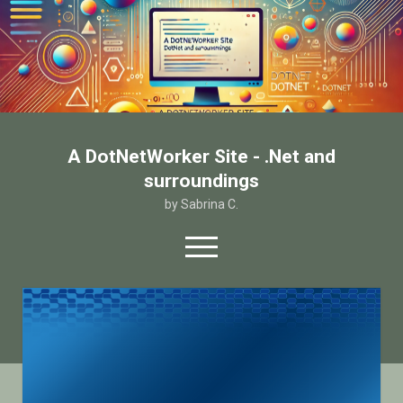
A DotNetWorker Site - .Net and
surroundings
by Sabrina C.
open
menu
twitter
facebook
email-form
Home
Chi sono
Contatto