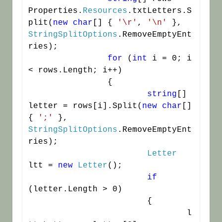
Properties.
Resources
.txtLetters.S
plit(
new
char
[] { 
'\r'
, 
'\n'
 }, 
StringSplitOptions
.RemoveEmptyEnt
ries);

for
 (
int
 i = 0; i 
< rows.Length; i++)

		{

string
[] 
letter = rows[i].Split(
new
char
[] 
{ 
';'
 }, 
StringSplitOptions
.RemoveEmptyEnt
ries);

Letter
ltt = 
new
Letter
();

if
(letter.Length > 0)

			{

				l