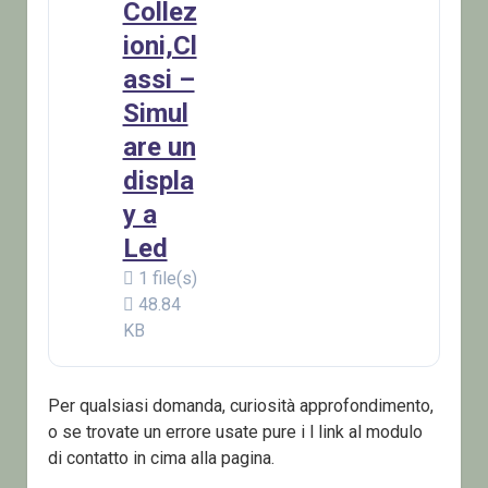
Collez
ioni,Cl
assi –
Simul
are un
displa
y a
Led
1 file(s)
48.84
KB
Per qualsiasi domanda, curiosità approfondimento,
o se trovate un errore usate pure i l link al modulo
di contatto in cima alla pagina.