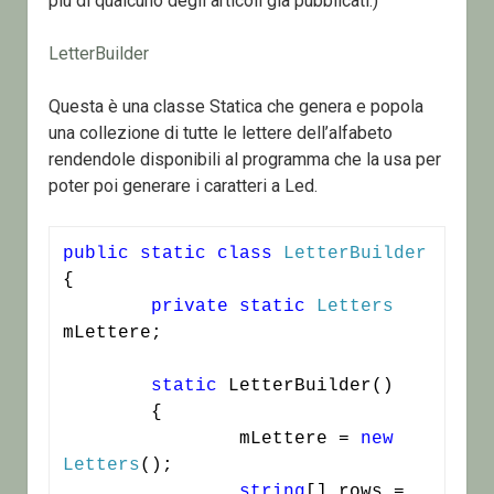
più di qualcuno degli articoli già pubblicati.)
LetterBuilder
Questa è una classe Statica che genera e popola
una collezione di tutte le lettere dell’alfabeto
rendendole disponibili al programma che la usa per
poter poi generare i caratteri a Led.
public
static
class
LetterBuilder
{

private
static
Letters
mLettere;

static
 LetterBuilder()

	{

		mLettere = 
new
Letters
();

string
[] rows = 