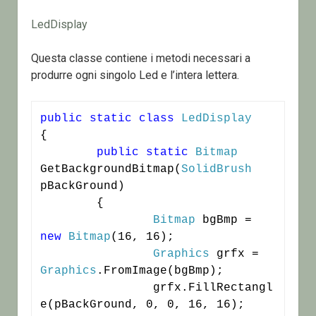
LedDisplay
Questa classe contiene i metodi necessari a
produrre ogni singolo Led e l’intera lettera.
public
static
class
LedDisplay
{

public
static
Bitmap
GetBackgroundBitmap(
SolidBrush
pBackGround)

	{

Bitmap
 bgBmp = 
new
Bitmap
(16, 16);

Graphics
 grfx = 
Graphics
.FromImage(bgBmp);

		grfx.FillRectangl
e(pBackGround, 0, 0, 16, 16);
