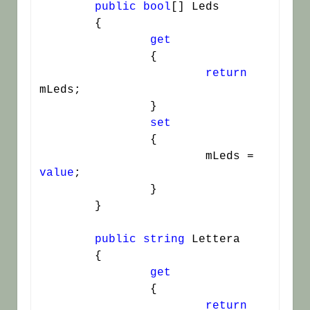
public
bool
[] Leds

	{

get
		{

return
mLeds;

		}

set
		{

			mLeds = 
value
;

		}

	}

public
string
 Lettera

	{

get
		{

return