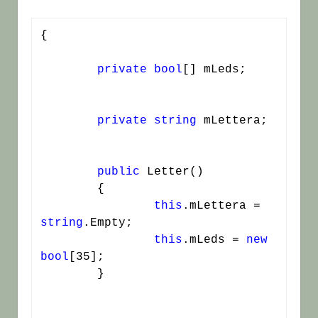
{

private
bool
[] mLeds;

private
string
 mLettera;

public
 Letter()

	{

this
.mLettera = 
string
.Empty;

this
.mLeds = 
new
bool
[35];

	}
