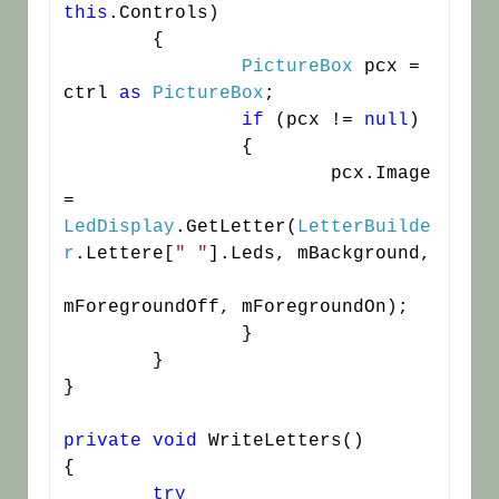
this
.Controls)

	{

PictureBox
 pcx = 
ctrl 
as
PictureBox
;

if
 (pcx != 
null
)

		{

			pcx.Image 
= 
LedDisplay
.GetLetter(
LetterBuilde
r
.Lettere[
" "
].Leds, mBackground,

mForegroundOff, mForegroundOn);

		}

	}

}
private
void
 WriteLetters()

{

try