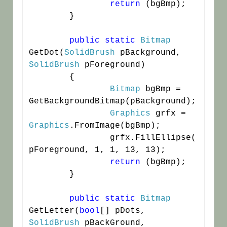
return
 (bgBmp);

	}

public
static
Bitmap
GetDot(
SolidBrush
 pBackground, 
SolidBrush
 pForeground)

	{

Bitmap
 bgBmp = 
GetBackgroundBitmap(pBackground);

Graphics
 grfx = 
Graphics
.FromImage(bgBmp);

		grfx.FillEllipse(
pForeground, 1, 1, 13, 13);

return
 (bgBmp);

	}

public
static
Bitmap
GetLetter(
bool
[] pDots, 
SolidBrush
 pBackGround, 