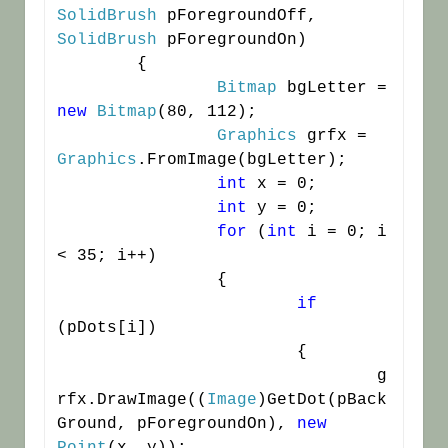
SolidBrush
 pForegroundOff, 
SolidBrush
 pForegroundOn)

	{

Bitmap
 bgLetter = 
new
Bitmap
(80, 112);

Graphics
 grfx = 
Graphics
.FromImage(bgLetter);

int
 x = 0;

int
 y = 0;

for
 (
int
 i = 0; i 
< 35; i++)

		{

if
(pDots[i])

			{

				g
rfx.DrawImage((
Image
)GetDot(pBack
Ground, pForegroundOn), 
new