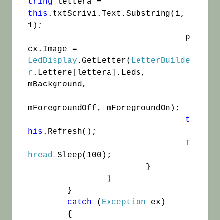
tring
 lettera = 
this
.txtScrivi.Text.Substring(i, 
1);

				p
cx.Image = 
LedDisplay
.GetLetter(
LetterBuilde
r
.Lettere[lettera].Leds, 
mBackground,

mForegroundOff, mForegroundOn);

t
his
.Refresh();

T
hread
.Sleep(100);

			}

		}

	}

catch
 (
Exception
 ex)

	{
