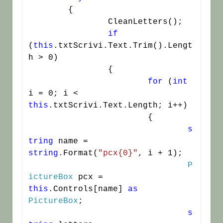
	{

		CleanLetters();

if
(
this
.txtScrivi.Text.Trim().Lengt
h > 0)

		{

for
 (
int
i = 0; i < 
this
.txtScrivi.Text.Length; i++)

			{

s
tring
 name = 
string
.Format(
"pcx{0}"
, i + 1);

P
ictureBox
 pcx = 
this
.Controls[name] 
as
PictureBox
;

s