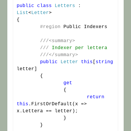
public
class
Letters
 : 
List
<
Letter
>

{

#region
 Public Indexers

///<summary>
///
 Indexer per lettera
///</summary>
public
Letter
this
[
string
letter]

	{

get
		{

return
this
.FirstOrDefault(x => 
x.Lettera == letter);

		}

	}
