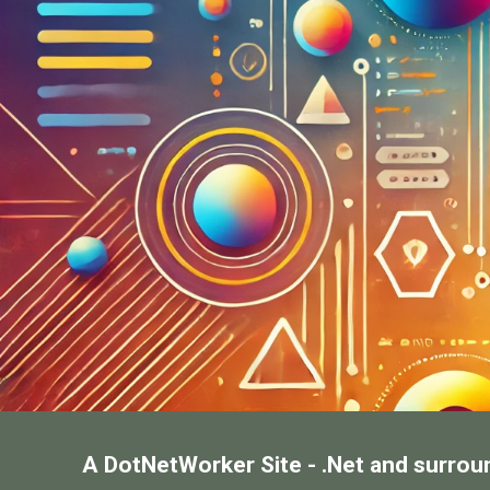
A DotNetWorker Site - .Net and surrou