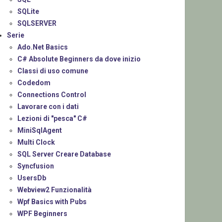
SQLite
SQLSERVER
Serie
Ado.Net Basics
C# Absolute Beginners da dove inizio
Classi di uso comune
Codedom
Connections Control
Lavorare con i dati
Lezioni di "pesca" C#
MiniSqlAgent
Multi Clock
SQL Server Creare Database
Syncfusion
UsersDb
Webview2 Funzionalità
Wpf Basics with Pubs
WPF Beginners