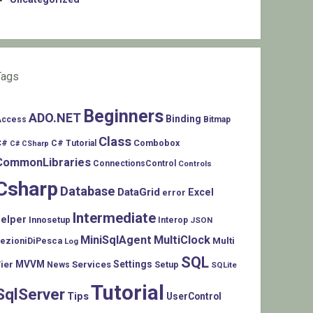
Tags
Beginners
ADO.NET
Binding
Access
Bitmap
Class
C#
Combobox
C# Tutorial
C# CSharp
CommonLibraries
ConnectionsControl
Controls
Csharp
Database
DataGrid
Excel
error
Intermediate
helper
Innosetup
Interop
JSON
MiniSqlAgent
MultiClock
LezioniDiPesca
Multi
Log
SQL
MVVM
Settings
ier
Services
Setup
News
SQLite
Tutorial
SqlServer
Tips
UserControl