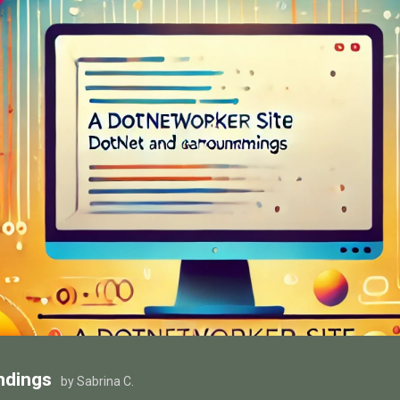
ndings
by Sabrina C.