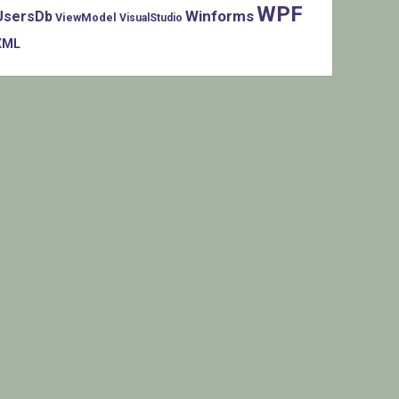
WPF
Winforms
UsersDb
ViewModel
VisualStudio
XML