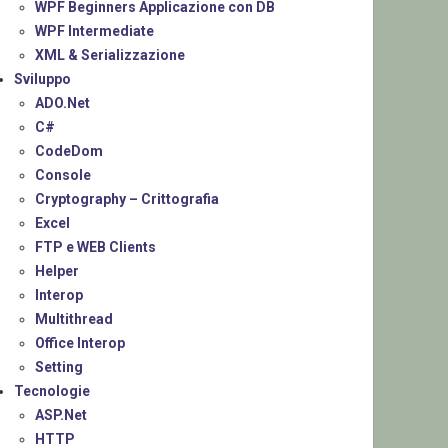
WPF Beginners Applicazione con DB
WPF Intermediate
XML & Serializzazione
Sviluppo
ADO.Net
C#
CodeDom
Console
Cryptography – Crittografia
Excel
FTP e WEB Clients
Helper
Interop
Multithread
Office Interop
Setting
Tecnologie
ASP.Net
HTTP