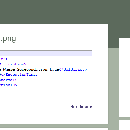
.png
Sid
Next Image