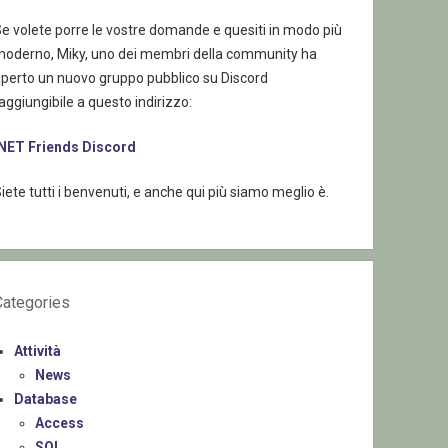
e volete porre le vostre domande e quesiti in modo più
moderno, Miky, uno dei membri della community ha
aperto un nuovo gruppo pubblico su Discord
aggiungibile a questo indirizzo:
.NET Friends Discord
iete tutti i benvenuti, e anche qui più siamo meglio è.
Categories
Attività
News
Database
Access
SQL