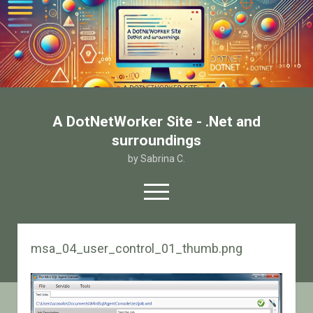
A DotNetWorker Site - .Net and
surroundings
by Sabrina C.
open
menu
twitter
facebook
email-form
msa_04_user_control_01_thumb.png
Home
Chi sono
Contatto