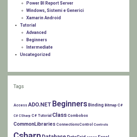
Power BI Report Server
Windows, Sistemi e Generici
Xamarin Android
Tutorial
Advanced
Beginners
Intermediate
Uncategorized
Tags
Beginners
ADO.NET
Binding
C#
Access
Bitmap
Class
Combobox
C# Tutorial
C# CSharp
CommonLibraries
ConnectionsControl
Controls
Csharp
Database