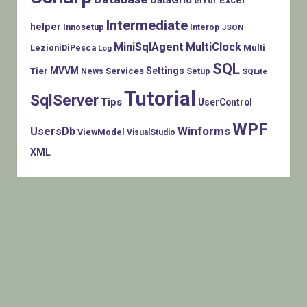
DataGrid
Excel
error
Intermediate
helper
Innosetup
Interop
JSON
MiniSqlAgent
MultiClock
LezioniDiPesca
Multi
Log
SQL
MVVM
Settings
Tier
Services
Setup
News
SQLite
Tutorial
SqlServer
Tips
UserControl
WPF
Winforms
UsersDb
ViewModel
VisualStudio
XML