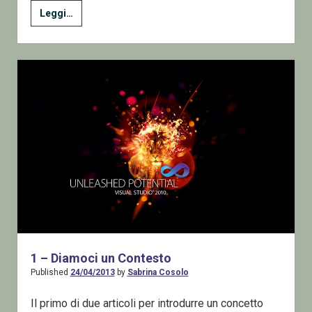
4
Leggi…
–
Lavorare
con
i
dati
–
ADO.Net
i
fondamentali:
UPDATE
e
DELETE
1 – Diamoci un Contesto
Published
24/04/2013
by
Sabrina Cosolo
Il primo di due articoli per introdurre un concetto