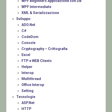
WPF Beginners Applicazione con DB
WPF Intermediate
XML & Serializzazione
Sviluppo
ADO.Net
C#
CodeDom
Console
Cryptography – Crittografia
Excel
FTP e WEB Clients
Helper
Interop
Multithread
Office Interop
Setting
Tecnologie
ASP.Net
HTTP