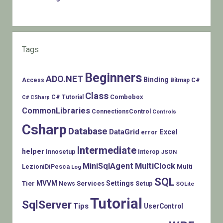
Tags
Beginners
ADO.NET
Binding
C#
Access
Bitmap
Class
Combobox
C# Tutorial
C# CSharp
CommonLibraries
ConnectionsControl
Controls
Csharp
Database
DataGrid
Excel
error
Intermediate
helper
Innosetup
Interop
JSON
MiniSqlAgent
MultiClock
LezioniDiPesca
Multi
Log
SQL
MVVM
Settings
Tier
Services
Setup
News
SQLite
Tutorial
SqlServer
Tips
UserControl