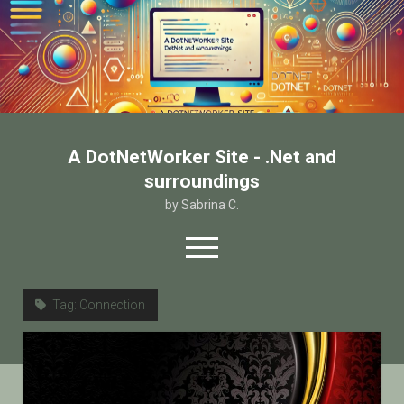
A DotNetWorker Site - .Net and
surroundings
by Sabrina C.
open
menu
twitter
facebook
email-form
Tag:
Connection
Home
Chi sono
Contatto