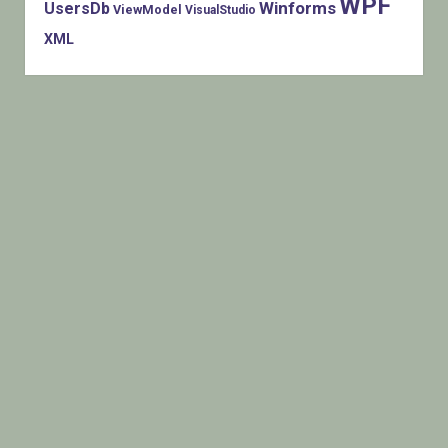
WPF
Winforms
UsersDb
ViewModel
VisualStudio
XML
Histats.com © 2005-2014 Privacy Policy - Terms Of Use -
Check/do opt-out - Powered By Histats