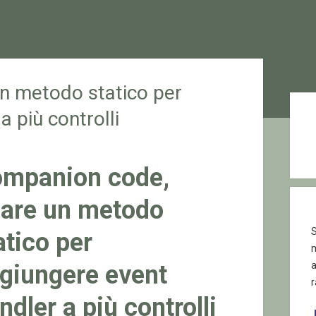
n metodo statico per
Sid
 più controlli
mpanion code,
are un metodo
S
atico per
giungere event
r
ndler a più controlli