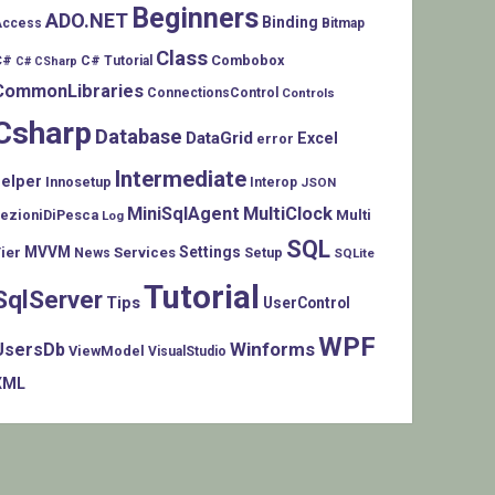
Beginners
ADO.NET
Binding
Access
Bitmap
Class
C#
Combobox
C# Tutorial
C# CSharp
CommonLibraries
ConnectionsControl
Controls
Csharp
Database
DataGrid
Excel
error
Intermediate
helper
Innosetup
Interop
JSON
MiniSqlAgent
MultiClock
LezioniDiPesca
Multi
Log
SQL
MVVM
Settings
ier
Services
Setup
News
SQLite
Tutorial
SqlServer
Tips
UserControl
WPF
Winforms
UsersDb
ViewModel
VisualStudio
XML