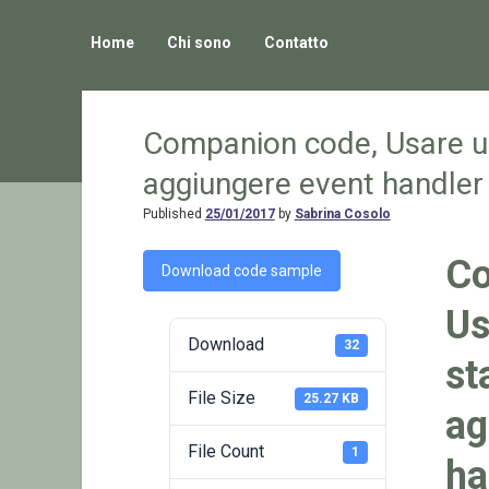
Home
Chi sono
Contatto
Companion code, Usare u
aggiungere event handler a
Published
25/01/2017
by
Sabrina Cosolo
Co
Download code sample
Us
Download
32
st
File Size
25.27 KB
ag
File Count
1
ha