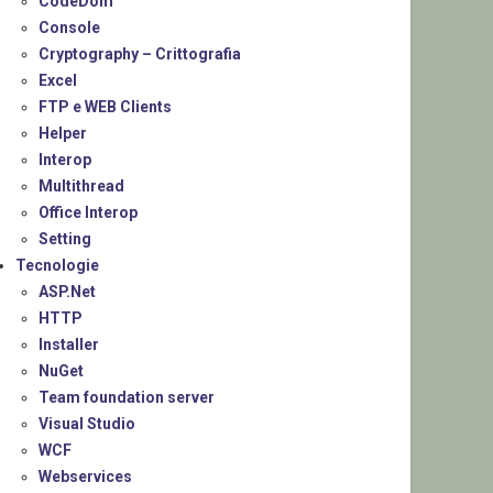
CodeDom
Console
Cryptography – Crittografia
Excel
FTP e WEB Clients
Helper
Interop
Multithread
Office Interop
Setting
Tecnologie
ASP.Net
HTTP
Installer
NuGet
Team foundation server
Visual Studio
WCF
Webservices