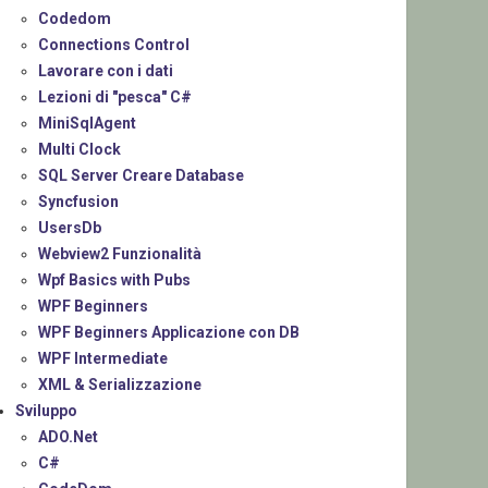
Codedom
Connections Control
Lavorare con i dati
Lezioni di "pesca" C#
MiniSqlAgent
Multi Clock
SQL Server Creare Database
Syncfusion
UsersDb
Webview2 Funzionalità
Wpf Basics with Pubs
WPF Beginners
WPF Beginners Applicazione con DB
WPF Intermediate
XML & Serializzazione
Sviluppo
ADO.Net
C#