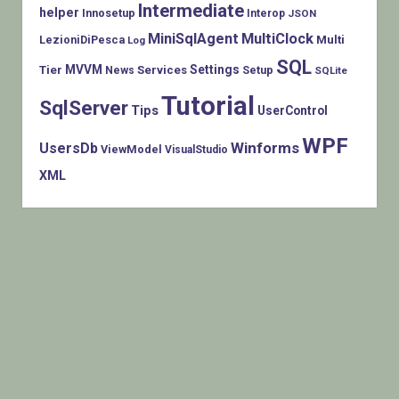
Intermediate
helper
Innosetup
Interop
JSON
MiniSqlAgent
MultiClock
LezioniDiPesca
Multi
Log
SQL
MVVM
Settings
Tier
Services
Setup
News
SQLite
Tutorial
SqlServer
Tips
UserControl
WPF
Winforms
UsersDb
ViewModel
VisualStudio
XML