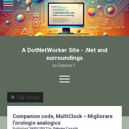
A DotNetWorker Site - .Net and
surroundings
by Sabrina C.
open
menu
twitter
facebook
email-form
Tag:
Sample
Home
Companion code, MultiClock – Migliorare
Chi sono
l’orologio analogico
Contatto
Published
29/01/2017
by
Sabrina Cosolo