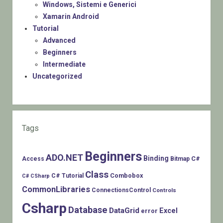
Windows, Sistemi e Generici
Xamarin Android
Tutorial
Advanced
Beginners
Intermediate
Uncategorized
Tags
Beginners
ADO.NET
Binding
C#
Access
Bitmap
Class
Combobox
C# Tutorial
C# CSharp
CommonLibraries
ConnectionsControl
Controls
Csharp
Database
DataGrid
Excel
error