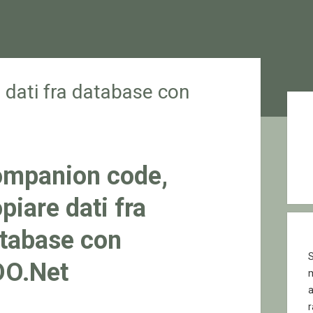
dati fra database con
Sid
mpanion code,
piare dati fra
tabase con
S
O.Net
r