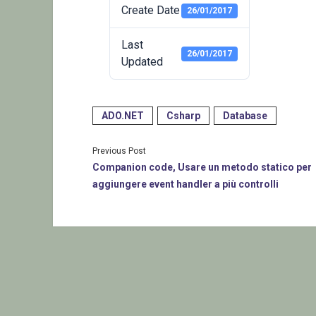
Create Date
26/01/2017
Last
26/01/2017
Updated
ADO.NET
Csharp
Database
Previous Post
Companion code, Usare un metodo statico per
aggiungere event handler a più controlli