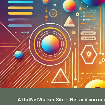
A DotNetWorker Site - .Net and surrou