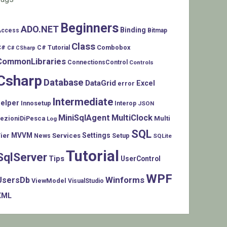
Beginners
ADO.NET
Binding
Access
Bitmap
Class
C#
Combobox
C# Tutorial
C# CSharp
CommonLibraries
ConnectionsControl
Controls
Csharp
Database
DataGrid
Excel
error
Intermediate
helper
Innosetup
Interop
JSON
MiniSqlAgent
MultiClock
LezioniDiPesca
Multi
Log
SQL
MVVM
Settings
ier
Services
Setup
News
SQLite
Tutorial
SqlServer
Tips
UserControl
WPF
Winforms
UsersDb
ViewModel
VisualStudio
XML