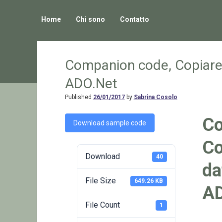
Home
Chi sono
Contatto
Companion code, Copiare 
ADO.Net
Published
26/01/2017
by
Sabrina Cosolo
Co
Download sample code
Co
Download
40
da
File Size
649.26 KB
AD
File Count
1