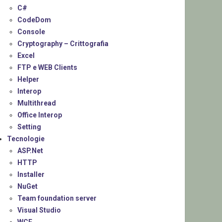
C#
CodeDom
Console
Cryptography – Crittografia
Excel
FTP e WEB Clients
Helper
Interop
Multithread
Office Interop
Setting
Tecnologie
ASP.Net
HTTP
Installer
NuGet
Team foundation server
Visual Studio