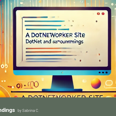
ndings
by Sabrina C.