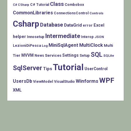
Class
Combobox
C# Tutorial
C# CSharp
CommonLibraries
ConnectionsControl
Controls
Csharp
Database
DataGrid
Excel
error
Intermediate
helper
Innosetup
Interop
JSON
MiniSqlAgent
MultiClock
LezioniDiPesca
Multi
Log
SQL
MVVM
Settings
Tier
Services
Setup
News
SQLite
Tutorial
SqlServer
Tips
UserControl
WPF
Winforms
UsersDb
ViewModel
VisualStudio
XML