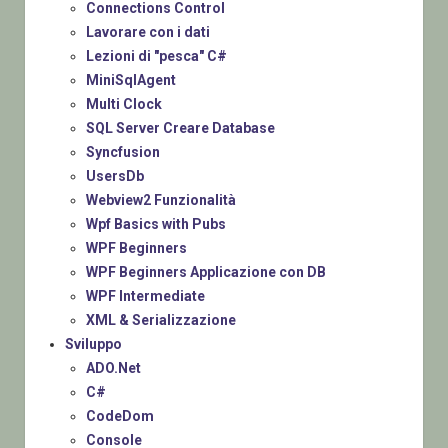
Connections Control
Lavorare con i dati
Lezioni di "pesca" C#
MiniSqlAgent
Multi Clock
SQL Server Creare Database
Syncfusion
UsersDb
Webview2 Funzionalità
Wpf Basics with Pubs
WPF Beginners
WPF Beginners Applicazione con DB
WPF Intermediate
XML & Serializzazione
Sviluppo
ADO.Net
C#
CodeDom
Console