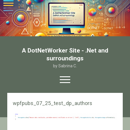
A DotNetWorker Site - .Net and
surroundings
by Sabrina C.
open
menu
twitter
facebook
email-form
wpfpubs_07_25_test_dp_authors
Home
Chi sono
Contatto