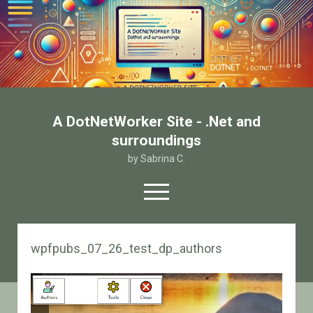
A DotNetWorker Site - .Net and
surroundings
by Sabrina C.
open
menu
twitter
facebook
email-form
wpfpubs_07_26_test_dp_authors
Home
Chi sono
Contatto