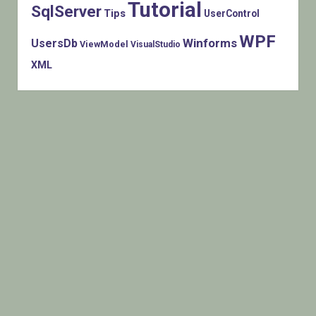
Tutorial
SqlServer
Tips
UserControl
WPF
Winforms
UsersDb
ViewModel
VisualStudio
XML
Histats.com © 2005-2014 Privacy Policy - Terms Of Use -
Check/do opt-out - Powered By Histats