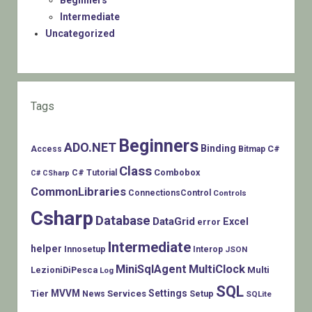
Beginners
Intermediate
Uncategorized
Tags
Beginners
ADO.NET
Binding
C#
Access
Bitmap
Class
Combobox
C# Tutorial
C# CSharp
CommonLibraries
ConnectionsControl
Controls
Csharp
Database
DataGrid
Excel
error
Intermediate
helper
Innosetup
Interop
JSON
MiniSqlAgent
MultiClock
LezioniDiPesca
Multi
Log
SQL
MVVM
Settings
Tier
Services
Setup
News
SQLite