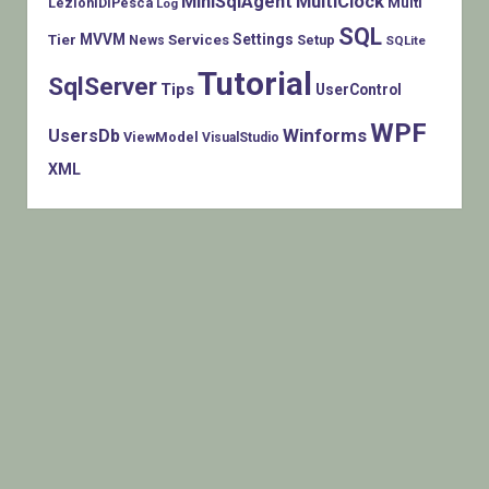
MiniSqlAgent
MultiClock
LezioniDiPesca
Multi
Log
SQL
MVVM
Settings
Tier
Services
Setup
News
SQLite
Tutorial
SqlServer
Tips
UserControl
WPF
Winforms
UsersDb
ViewModel
VisualStudio
XML