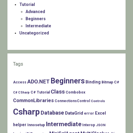
Tutorial
Advanced
Beginners
Intermediate
Uncategorized
Tags
Beginners
ADO.NET
Binding
C#
Access
Bitmap
Class
Combobox
C# Tutorial
C# CSharp
CommonLibraries
ConnectionsControl
Controls
Csharp
Database
DataGrid
Excel
error
Intermediate
helper
Innosetup
Interop
JSON