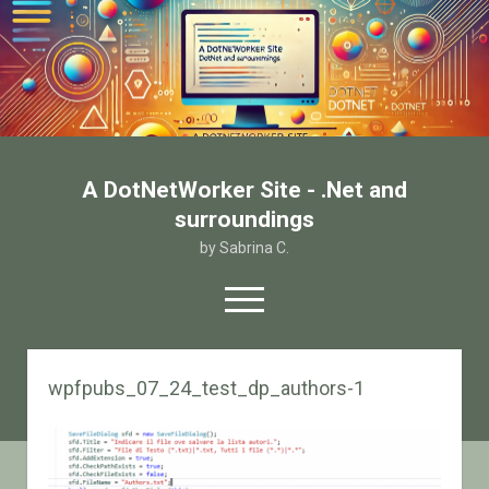
A DotNetWorker Site - .Net and
surroundings
by Sabrina C.
open
menu
twitter
facebook
email-form
wpfpubs_07_24_test_dp_authors-1
Home
Chi sono
Contatto