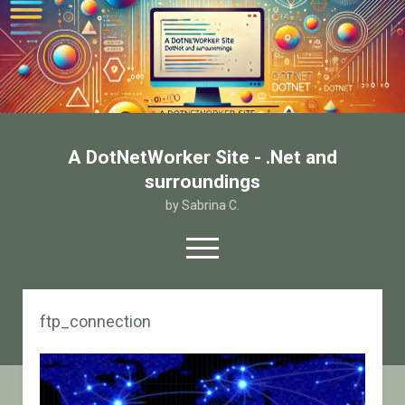
A DotNetWorker Site - .Net and
surroundings
by Sabrina C.
open
menu
twitter
facebook
email-form
ftp_connection
Home
Chi sono
Contatto