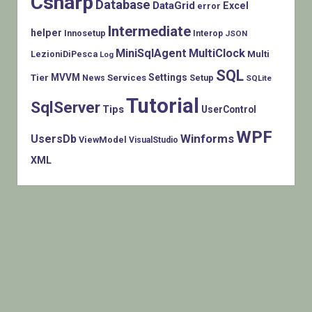
Csharp
Database
DataGrid
Excel
error
Intermediate
helper
Innosetup
Interop
JSON
MiniSqlAgent
MultiClock
LezioniDiPesca
Multi
Log
SQL
MVVM
Settings
Tier
Services
Setup
News
SQLite
Tutorial
SqlServer
Tips
UserControl
WPF
Winforms
UsersDb
ViewModel
VisualStudio
XML