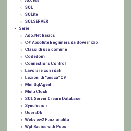
Access
SQL
SQLite
SQLSERVER
Serie
Ado.Net Basics
C# Absolute Beginners da dove inizio
Classi di uso comune
Codedom
Connections Control
Lavorare con i dati
Lezioni di "pesca" C#
MiniSqlAgent
Multi Clock
SQL Server Creare Database
Syncfusion
UsersDb
Webview2 Funzionalità
Wpf Basics with Pubs