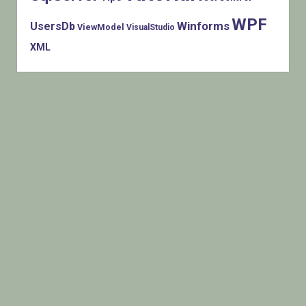
WPF
Winforms
UsersDb
ViewModel
VisualStudio
XML
Histats.com © 2005-2014 Privacy Policy - Terms Of Use -
Check/do opt-out - Powered By Histats