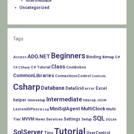
Intermediate
Uncategorized
Tags
Beginners
ADO.NET
Binding
C#
Access
Bitmap
Class
Combobox
C# Tutorial
C# CSharp
CommonLibraries
ConnectionsControl
Controls
Csharp
Database
DataGrid
Excel
error
Intermediate
helper
Innosetup
Interop
JSON
MiniSqlAgent
MultiClock
LezioniDiPesca
Multi
Log
SQL
MVVM
Settings
Tier
Services
Setup
News
SQLite
Tutorial
SqlServer
Tips
UserControl