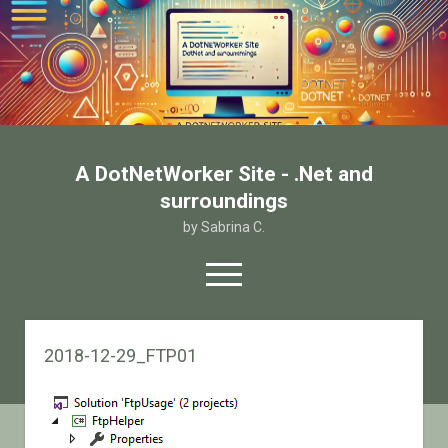
A DotNetWorker Site - .Net and
surroundings
by Sabrina C.
open
menu
twitter
facebook
email-form
2018-12-29_FTP01
Home
Chi sono
Contatto