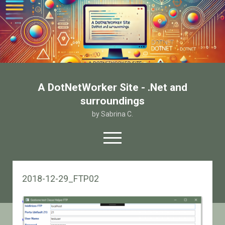
A DotNetWorker Site - .Net and
surroundings
by Sabrina C.
open
menu
twitter
facebook
email-form
2018-12-29_FTP02
Home
Chi sono
Contatto