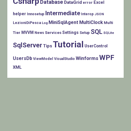
Csharp
Database
DataGrid
Excel
error
Intermediate
helper
Innosetup
Interop
JSON
MiniSqlAgent
MultiClock
LezioniDiPesca
Multi
Log
SQL
MVVM
Settings
Tier
Services
Setup
News
SQLite
Tutorial
SqlServer
Tips
UserControl
WPF
Winforms
UsersDb
ViewModel
VisualStudio
XML