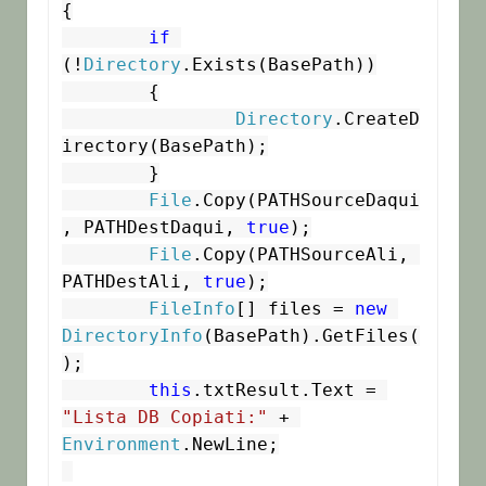
{

if
(!
Directory
.Exists(BasePath))

	{

Directory
.CreateD
irectory(BasePath);

	}

File
.Copy(PATHSourceDaqui
, PATHDestDaqui, 
true
);

File
.Copy(PATHSourceAli, 
PATHDestAli, 
true
);

FileInfo
[] files = 
new
DirectoryInfo
(BasePath).GetFiles(
);

this
.txtResult.Text = 
"Lista DB Copiati:"
 + 
Environment
.NewLine;
