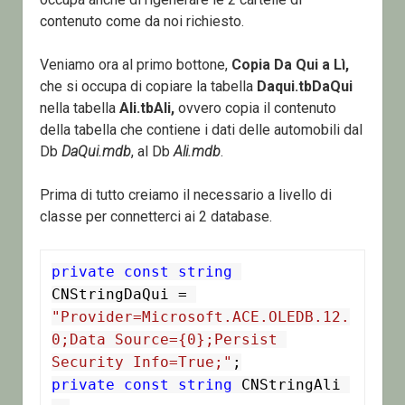
contenuto come da noi richiesto.
Veniamo ora al primo bottone,
Copia Da Qui a Lì,
che si occupa di copiare la tabella
Daqui.tbDaQui
nella tabella
Ali.tbAli,
ovvero copia il contenuto
della tabella che contiene i dati delle automobili dal
Db
DaQui.mdb
, al Db
Ali.mdb
.
Prima di tutto creiamo il necessario a livello di
classe per connetterci ai 2 database.
private
const
string
CNStringDaQui = 
"Provider=Microsoft.ACE.OLEDB.12.
0;Data Source={0};Persist 
Security Info=True;"
private
const
string
 CNStringAli 