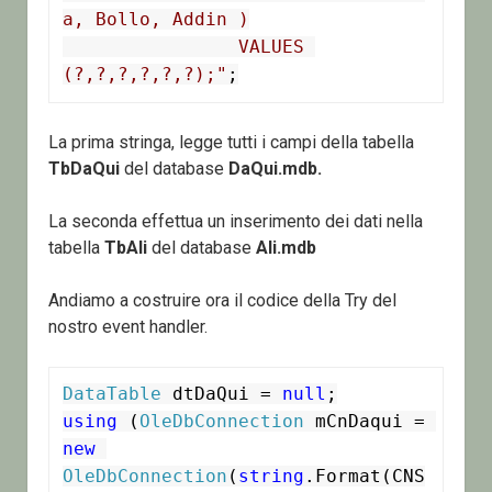
a, Bollo, Addin )

		VALUES 
(?,?,?,?,?,?);"
La prima stringa, legge tutti i campi della tabella
TbDaQui
del database
DaQui.mdb.
La seconda effettua un inserimento dei dati nella
tabella
TbAli
del database
Ali.mdb
Andiamo a costruire ora il codice della Try del
nostro event handler.
DataTable
 dtDaQui = 
null
using
 (
OleDbConnection
 mCnDaqui = 
new
OleDbConnection
(
string
.Format(CNS