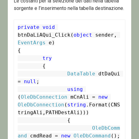
Le costanti per la selezione dei dati nella tabella
sorgente e l’inserimento nella tabella destinazione.
private
void
btnDaLiAQui_Click(
object
 sender, 
EventArgs
 e)

{

try
	{

DataTable
 dtDaQui 
= 
null
;

using
(
OleDbConnection
 mCnAli = 
new
OleDbConnection
(
string
.Format(CNS
tringAli,PATHDestAli)))

		{

OleDbComm
and
 cmdRead = 
new
OleDbCommand
();
