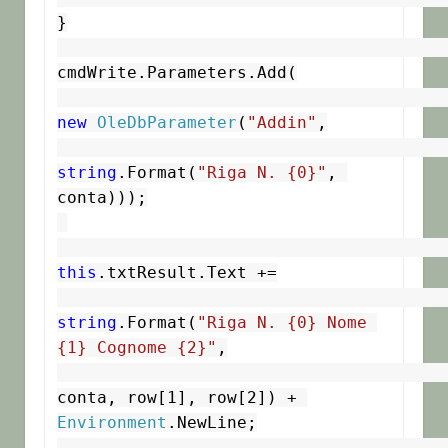
}

cmdWrite.Parameters.Add(

new
OleDbParameter
(
"Addin"
,

string
.Format(
"Riga N. {0}"
, 
conta)));

this
.txtResult.Text +=

string
.Format(
"Riga N. {0} Nome 
{1} Cognome {2}"
,

conta, row[1], row[2]) + 
Environment
.NewLine;
