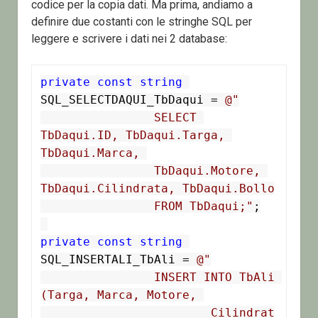
codice per la copia dati. Ma prima, andiamo a
definire due costanti con le stringhe SQL per
leggere e scrivere i dati nei 2 database:
private
const
string
SQL_SELECTDAQUI_TbDaqui = 
@"

		SELECT 
TbDaqui.ID, TbDaqui.Targa, 
TbDaqui.Marca, 

		TbDaqui.Motore, 
TbDaqui.Cilindrata, TbDaqui.Bollo

		FROM TbDaqui;"
;

private
const
string
SQL_INSERTALI_TbAli = 
@"

		INSERT INTO TbAli 
(Targa, Marca, Motore, 

			Cilindrat