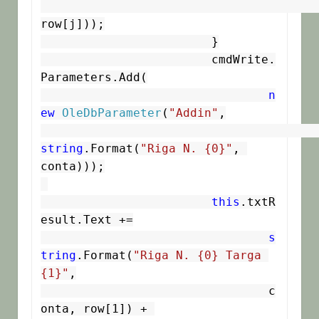
row[j]));

			}

			cmdWrite.
Parameters.Add(

n
ew
OleDbParameter
(
"Addin"
,

string
.Format(
"Riga N. {0}"
, 
conta)));

this
.txtR
esult.Text +=

s
tring
.Format(
"Riga N. {0} Targa 
{1}"
,

				c
onta, row[1]) + 