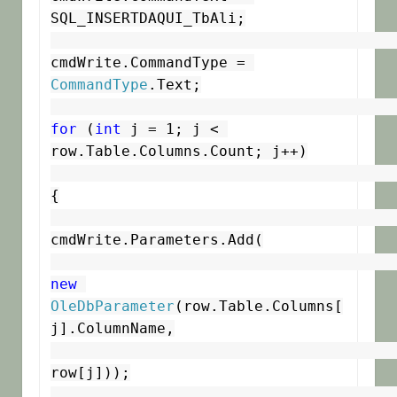
SQL_INSERTDAQUI_TbAli;

cmdWrite.CommandType = 
CommandType
.Text;

for
 (
int
 j = 1; j < 
row.Table.Columns.Count; j++)

{

cmdWrite.Parameters.Add(

new
OleDbParameter
(row.Table.Columns[
j].ColumnName,

row[j]));
