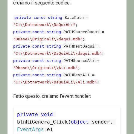
creiamo il seguente codice:
private
const
string
BasePath =
"C:\\Dotnetwork\\DaQuiALi"
;
private
const
string
PATHSourceDaqui =
"DBase\\Originali\\daqui.mdb"
;
private
const
string
PATHDestDaqui =
"C:\\Dotnetwork\\DaQuiALi\\daqui.mdb"
;
private
const
string
PATHSourceAli =
"Dbase\\Originali\\Ali.mdb"
;
private
const
string
PATHDestAli =
"C:\\Dotnetwork\\DaQuiALi\\Ali.mdb"
;
Fatto questo, creiamo l’event handler:
private
void
btnRiGenera_Click(
object
 sender, 
EventArgs
 e)
