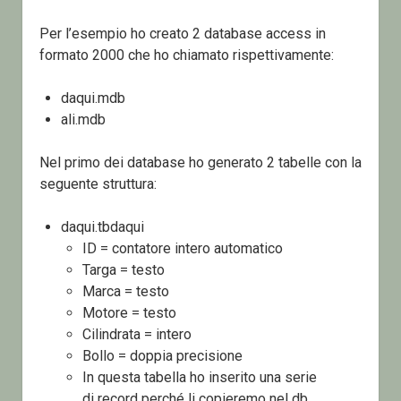
Per l’esempio ho creato 2 database access in
formato 2000 che ho chiamato rispettivamente:
daqui.mdb
ali.mdb
Nel primo dei database ho generato 2 tabelle con la
seguente struttura:
daqui.tbdaqui
ID = contatore intero automatico
Targa = testo
Marca = testo
Motore = testo
Cilindrata = intero
Bollo = doppia precisione
In questa tabella ho inserito una serie
di record perché li copieremo nel db