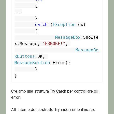
	{

...

	}

catch
 (
Exception
 ex)

	{

MessageBox
.Show(e
x.Message, 
"ERRORE!"
, 

MessageBo
xButtons
.OK, 
MessageBoxIcon
.Error);

	}

}
Creiamo una struttura Try Catch per controllare gli
errori.
All’ interno del costrutto Try inseriremo il nostro