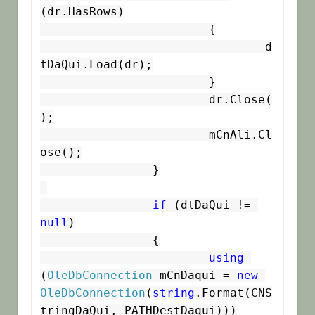
(dr.HasRows)

			{

				d
tDaQui.Load(dr);

			}

			dr.Close(
);

			mCnAli.Cl
ose();

		}

if
 (dtDaQui != 
null
)

		{

using
(
OleDbConnection
 mCnDaqui = 
new
OleDbConnection
(
string
.Format(CNS
tringDaQui, PATHDestDaqui)))
