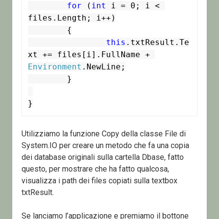
for
 (
int
 i = 0; i < 
files.Length; i++)

	{

this
.txtResult.Te
xt += files[i].FullName + 
Environment
.NewLine;

	}

Utilizziamo la funzione Copy della classe File di
System.IO per creare un metodo che fa una copia
dei database originali sulla cartella Dbase, fatto
questo, per mostrare che ha fatto qualcosa,
visualizza i path dei files copiati sulla textbox
txtResult.
Se lanciamo l’applicazione e premiamo il bottone