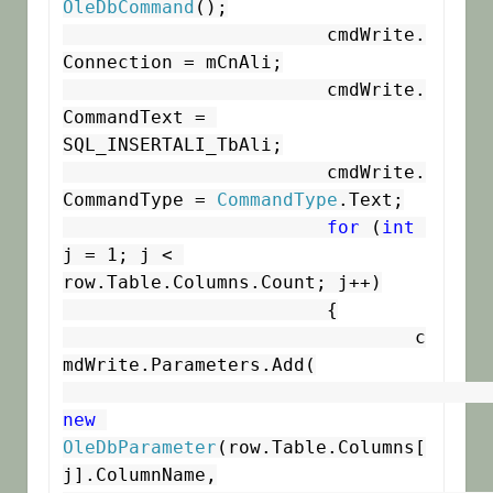
OleDbCommand
();

			cmdWrite.
Connection = mCnAli;

			cmdWrite.
CommandText = 
SQL_INSERTALI_TbAli;

			cmdWrite.
CommandType = 
CommandType
.Text;

for
 (
int
j = 1; j < 
row.Table.Columns.Count; j++)

			{

				c
mdWrite.Parameters.Add(

new
OleDbParameter
(row.Table.Columns[
j].ColumnName,
