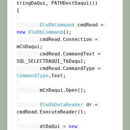
tringDaQui, PATHDestDaqui)))

{

OleDbCommand
 cmdRead = 
new
OleDbCommand
();

	cmdRead.Connection = 
mCnDaqui;

	cmdRead.CommandText = 
SQL_SELECTDAQUI_TbDaqui;

	cmdRead.CommandType = 
CommandType
.Text;

	mCnDaqui.Open();

OleDbDataReader
 dr = 
cmdRead.ExecuteReader();

	dtDaQui = 
new