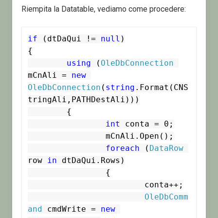
Riempita la Datatable, vediamo come procedere:
if
 (dtDaQui != 
null
)

{

using
 (
OleDbConnection
mCnAli = 
new
OleDbConnection
(
string
.Format(CNS
tringAli,PATHDestAli)))

	{

int
 conta = 0;

		mCnAli.Open();

foreach
 (
DataRow
row 
in
 dtDaQui.Rows)

		{

			conta++;

OleDbComm
and
 cmdWrite = 
new