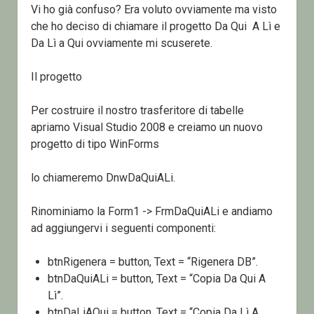
Vi ho già confuso? Era voluto ovviamente ma visto
che ho deciso di chiamare il progetto Da Qui A Lì e
Da Lì a Qui ovviamente mi scuserete.
Il progetto
Per costruire il nostro trasferitore di tabelle
apriamo Visual Studio 2008 e creiamo un nuovo
progetto di tipo WinForms
lo chiameremo DnwDaQuiALi.
Rinominiamo la Form1 -> FrmDaQuiALi e andiamo
ad aggiungervi i seguenti componenti:
btnRigenera = button, Text = “Rigenera DB”.
btnDaQuiALi = button, Text = “Copia Da Qui A
Lì”.
btnDaLiAQui = button, Text = “Copia Da Lì A