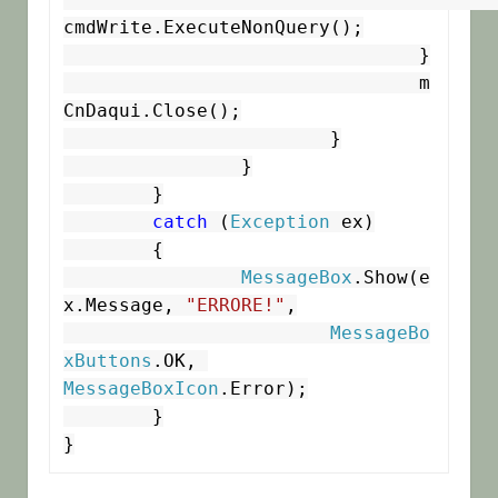
cmdWrite.ExecuteNonQuery();

				}

				m
CnDaqui.Close();

			}

		}

	}

catch
 (
Exception
 ex)

	{

MessageBox
.Show(e
x.Message, 
"ERRORE!"
,

MessageBo
xButtons
.OK, 
MessageBoxIcon
.Error);

	}

}