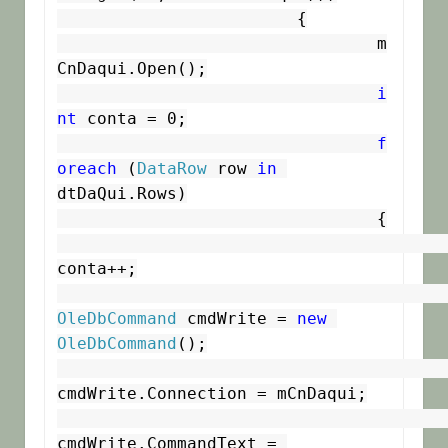
			{

				m
CnDaqui.Open();

i
nt
 conta = 0;

f
oreach
 (
DataRow
 row 
in
dtDaQui.Rows)

				{

conta++;

OleDbCommand
 cmdWrite = 
new
OleDbCommand
();

cmdWrite.Connection = mCnDaqui;

cmdWrite.CommandText = 