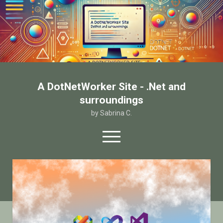
A DotNetWorker Site - .Net and
surroundings
by Sabrina C.
open
menu
twitter
facebook
email-form
Home
Chi sono
Contatto