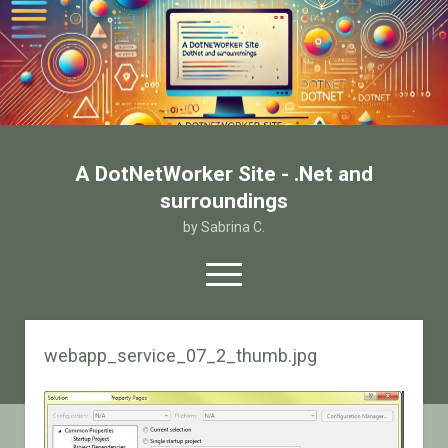
A DotNetWorker Site - .Net and
surroundings
by Sabrina C.
open
menu
twitter
facebook
email-form
webapp_service_07_2_thumb.jpg
Home
Chi sono
Contatto