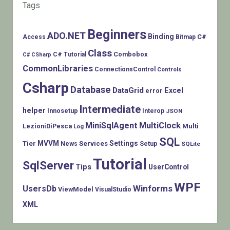
Tags
Beginners
ADO.NET
Binding
C#
Access
Bitmap
Class
Combobox
C# Tutorial
C# CSharp
CommonLibraries
ConnectionsControl
Controls
Csharp
Database
DataGrid
Excel
error
Intermediate
helper
Innosetup
Interop
JSON
MiniSqlAgent
MultiClock
LezioniDiPesca
Multi
Log
SQL
MVVM
Settings
Tier
Services
Setup
News
SQLite
Tutorial
SqlServer
Tips
UserControl
WPF
Winforms
UsersDb
ViewModel
VisualStudio
XML