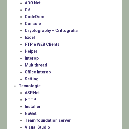
ADO.Net
C#
CodeDom
Console
Cryptography – Crittografia
Excel
FTP e WEB Clients
Helper
Interop
Multithread
Office Interop
Setting
Tecnologie
ASP.Net
HTTP
Installer
NuGet
Team foundation server
Visual Studio