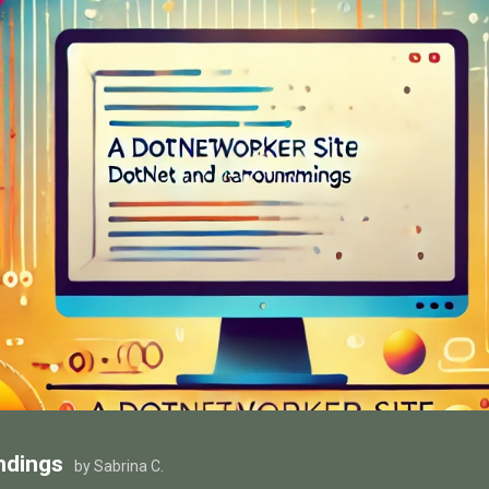
ndings
by Sabrina C.