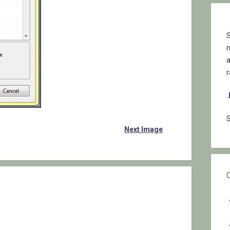
S
r
S
Next Image