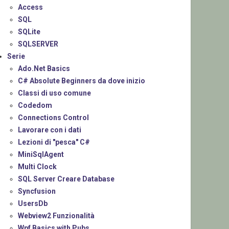
Access
SQL
SQLite
SQLSERVER
Serie
Ado.Net Basics
C# Absolute Beginners da dove inizio
Classi di uso comune
Codedom
Connections Control
Lavorare con i dati
Lezioni di "pesca" C#
MiniSqlAgent
Multi Clock
SQL Server Creare Database
Syncfusion
UsersDb
Webview2 Funzionalità
Wpf Basics with Pubs