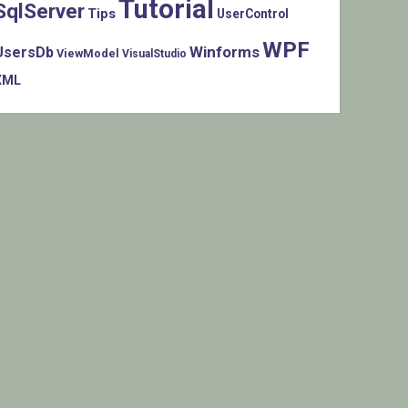
Tutorial
SqlServer
Tips
UserControl
WPF
Winforms
UsersDb
ViewModel
VisualStudio
XML