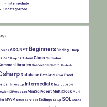
Intermediate
Uncategorized
Tags
Beginners
ADO.NET
Binding
Access
Bitmap
Class
C#
Combobox
C# Tutorial
C# CSharp
CommonLibraries
ConnectionsControl
Controls
Csharp
Database
DataGrid
Excel
error
Intermediate
helper
Innosetup
Interop
JSON
MiniSqlAgent
MultiClock
LezioniDiPesca
Multi
Log
SQL
MVVM
Settings
ier
Services
Setup
News
SQLite