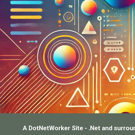
A DotNetWorker Site - .Net and surrou