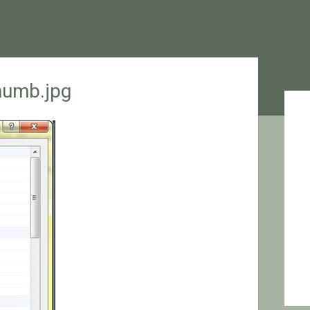
humb.jpg
Sid