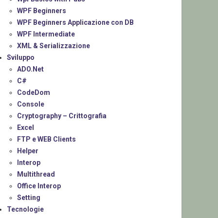
WPF Beginners
WPF Beginners Applicazione con DB
WPF Intermediate
XML & Serializzazione
Sviluppo
ADO.Net
C#
CodeDom
Console
Cryptography – Crittografia
Excel
FTP e WEB Clients
Helper
Interop
Multithread
Office Interop
Setting
Tecnologie