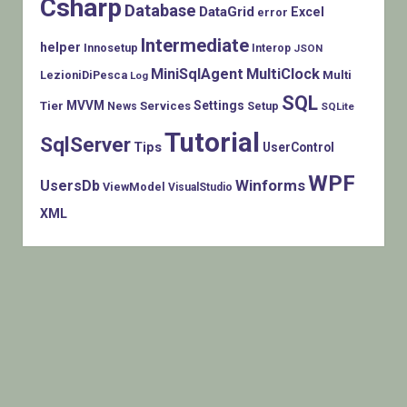
Csharp
Database
DataGrid
Excel
error
Intermediate
helper
Innosetup
Interop
JSON
MiniSqlAgent
MultiClock
LezioniDiPesca
Multi
Log
SQL
MVVM
Settings
Tier
Services
Setup
News
SQLite
Tutorial
SqlServer
Tips
UserControl
WPF
Winforms
UsersDb
ViewModel
VisualStudio
XML