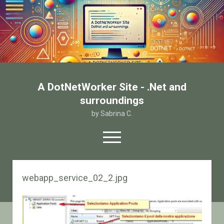
A DotNetWorker Site - .Net and
surroundings
by Sabrina C.
open
menu
twitter
facebook
email-form
webapp_service_02_2.jpg
Home
Chi sono
Contatto