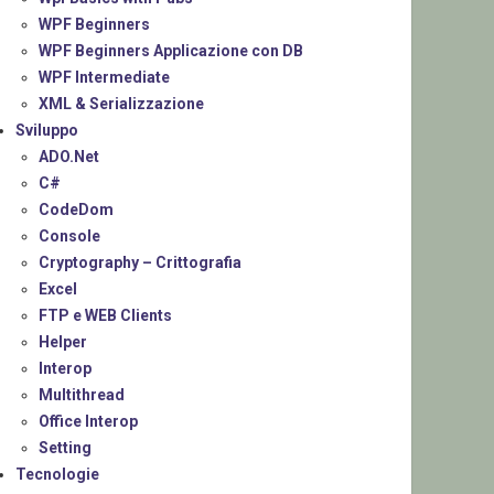
WPF Beginners
WPF Beginners Applicazione con DB
WPF Intermediate
XML & Serializzazione
Sviluppo
ADO.Net
C#
CodeDom
Console
Cryptography – Crittografia
Excel
FTP e WEB Clients
Helper
Interop
Multithread
Office Interop
Setting
Tecnologie