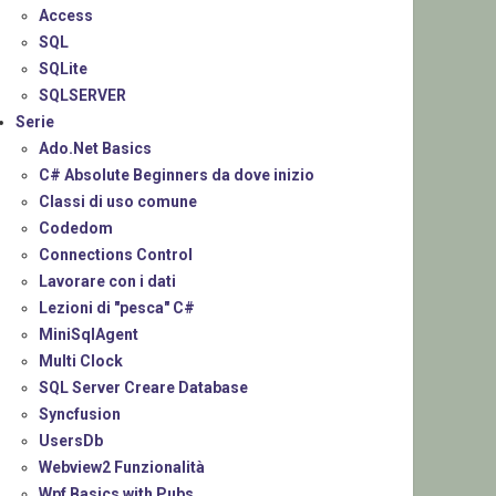
Access
SQL
SQLite
SQLSERVER
Serie
Ado.Net Basics
C# Absolute Beginners da dove inizio
Classi di uso comune
Codedom
Connections Control
Lavorare con i dati
Lezioni di "pesca" C#
MiniSqlAgent
Multi Clock
SQL Server Creare Database
Syncfusion
UsersDb
Webview2 Funzionalità
Wpf Basics with Pubs