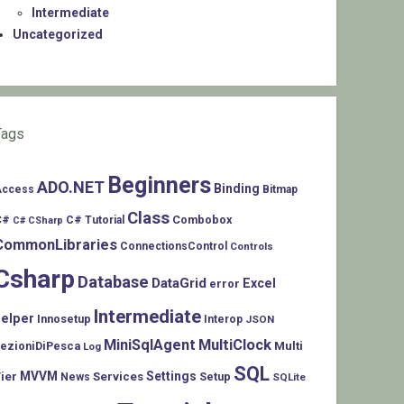
Intermediate
Uncategorized
Tags
Beginners
ADO.NET
Binding
Access
Bitmap
Class
C#
Combobox
C# Tutorial
C# CSharp
CommonLibraries
ConnectionsControl
Controls
Csharp
Database
DataGrid
Excel
error
Intermediate
helper
Innosetup
Interop
JSON
MiniSqlAgent
MultiClock
LezioniDiPesca
Multi
Log
SQL
MVVM
Settings
ier
Services
Setup
News
SQLite