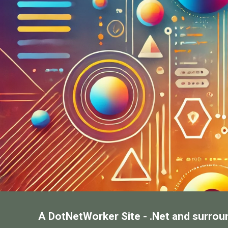
A DotNetWorker Site - .Net and surrou