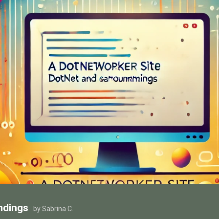
ndings
by Sabrina C.