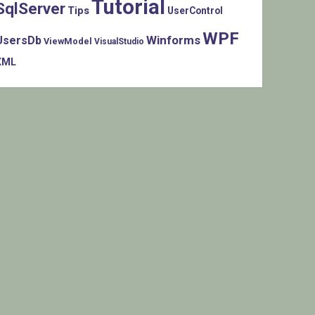
Tutorial
SqlServer
Tips
UserControl
WPF
Winforms
UsersDb
ViewModel
VisualStudio
XML