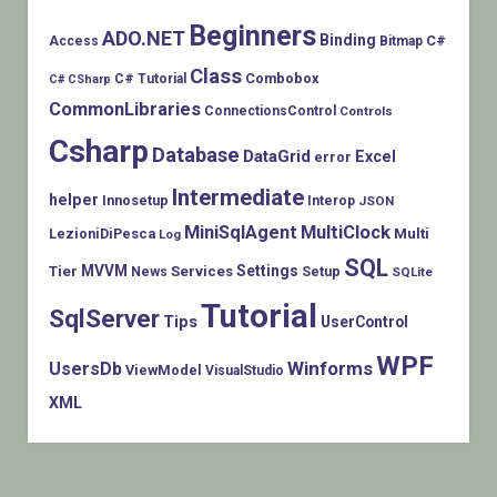
Beginners
ADO.NET
Binding
C#
Access
Bitmap
Class
Combobox
C# Tutorial
C# CSharp
CommonLibraries
ConnectionsControl
Controls
Csharp
Database
DataGrid
Excel
error
Intermediate
helper
Innosetup
Interop
JSON
MiniSqlAgent
MultiClock
LezioniDiPesca
Multi
Log
SQL
MVVM
Settings
Tier
Services
Setup
News
SQLite
Tutorial
SqlServer
Tips
UserControl
WPF
Winforms
UsersDb
ViewModel
VisualStudio
XML