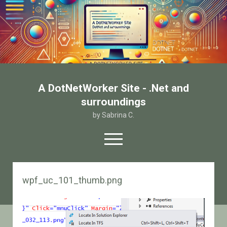
A DotNetWorker Site - .Net and
surroundings
by Sabrina C.
open
menu
twitter
facebook
email-form
wpf_uc_101_thumb.png
Home
Chi sono
Contatto