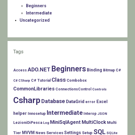
Beginners
Intermediate
Uncategorized
Tags
Beginners
ADO.NET
Binding
C#
Access
Bitmap
Class
Combobox
C# Tutorial
C# CSharp
CommonLibraries
ConnectionsControl
Controls
Csharp
Database
DataGrid
Excel
error
Intermediate
helper
Innosetup
Interop
JSON
MiniSqlAgent
MultiClock
LezioniDiPesca
Multi
Log
SQL
MVVM
Settings
Tier
Services
Setup
News
SQLite