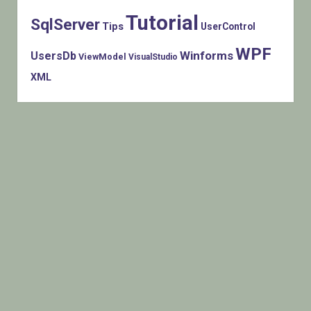
Tutorial
SqlServer
Tips
UserControl
WPF
Winforms
UsersDb
ViewModel
VisualStudio
XML
Histats.com © 2005-2014 Privacy Policy - Terms Of Use -