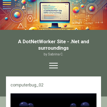
A DotNetWorker Site - .Net and
surroundings
by Sabrina C.
open
menu
twitter
facebook
email-form
computerbug_02
Home
Chi sono
Contatto