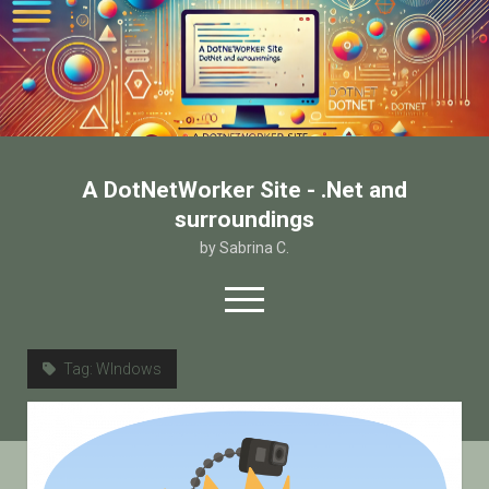
A DotNetWorker Site - .Net and
surroundings
by Sabrina C.
open
menu
twitter
facebook
email-form
Tag:
WIndows
Home
Chi sono
Contatto