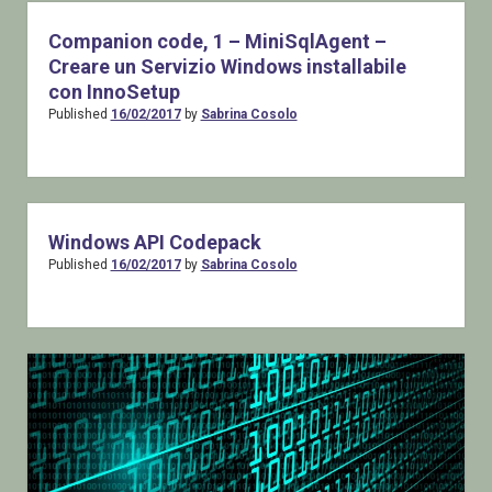
andate
a
Companion code, 1 – MiniSqlAgent –
Rane
Creare un Servizio Windows installabile
–
con InnoSetup
Riprendere
Published
16/02/2017
by
Sabrina Cosolo
possesso
dei
propri
file
Windows API Codepack
Published
16/02/2017
by
Sabrina Cosolo