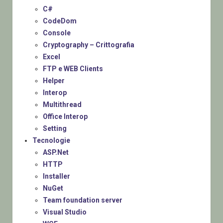
C#
CodeDom
Console
Cryptography – Crittografia
Excel
FTP e WEB Clients
Helper
Interop
Multithread
Office Interop
Setting
Tecnologie
ASP.Net
HTTP
Installer
NuGet
Team foundation server
Visual Studio