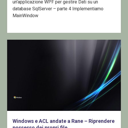
un’applicazione WPF per gestire Dati su un
database SqlServer – parte 4 Implementiamo
MainWindow
Windows e ACL andate a Rane – Riprendere
possesso dei propri file