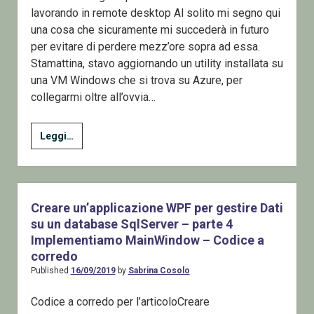
lavorando in remote desktop Al solito mi segno qui
una cosa che sicuramente mi succederà in futuro
per evitare di perdere mezz’ore sopra ad essa.
Stamattina, stavo aggiornando un utility installata su
una VM Windows che si trova su Azure, per
collegarmi oltre all’ovvia…
Un
Leggi…
Tip
sulla
Clipboard
del
Creare un’applicazione WPF per gestire Dati
Remote
su un database SqlServer – parte 4
Desktop
Implementiamo MainWindow – Codice a
su
corredo
VM
Published
16/09/2019
by
Sabrina Cosolo
Windows
Codice a corredo per l’articoloCreare