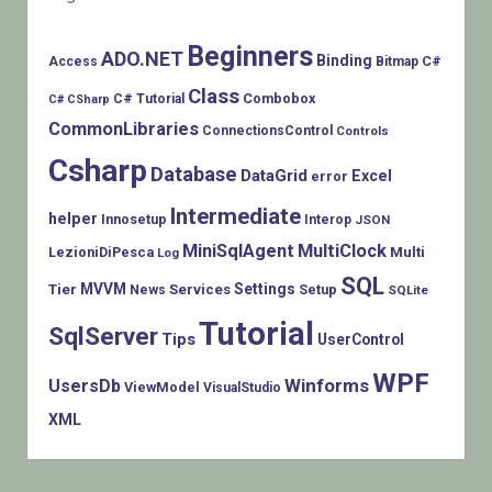
Beginners
ADO.NET
Binding
C#
Access
Bitmap
Class
Combobox
C# Tutorial
C# CSharp
CommonLibraries
ConnectionsControl
Controls
Csharp
Database
DataGrid
Excel
error
Intermediate
helper
Innosetup
Interop
JSON
MiniSqlAgent
MultiClock
LezioniDiPesca
Multi
Log
SQL
MVVM
Settings
Tier
Services
Setup
News
SQLite
Tutorial
SqlServer
Tips
UserControl
WPF
Winforms
UsersDb
ViewModel
VisualStudio
XML