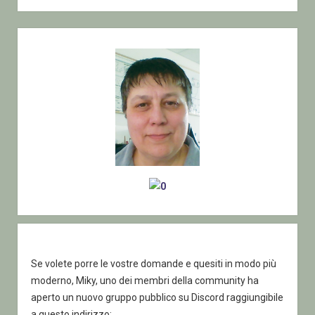
.Net
framework
Sidebar
3.5
(e
di
conseguenza
il
2.0)
su
Windows
8.1
Se volete porre le vostre domande e quesiti in modo più
moderno, Miky, uno dei membri della community ha
aperto un nuovo gruppo pubblico su Discord raggiungibile
a questo indirizzo: