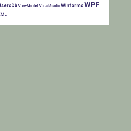
WPF
Winforms
UsersDb
ViewModel
VisualStudio
XML