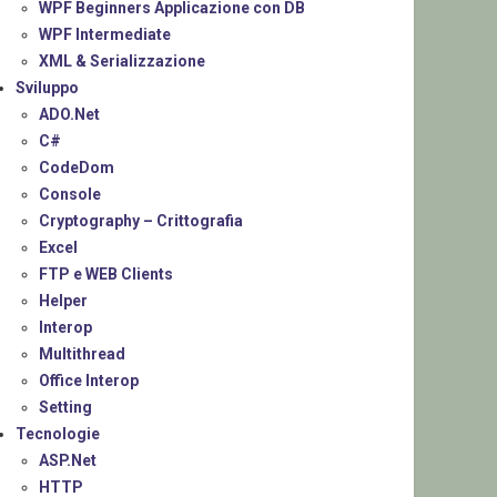
WPF Beginners Applicazione con DB
WPF Intermediate
XML & Serializzazione
Sviluppo
ADO.Net
C#
CodeDom
Console
Cryptography – Crittografia
Excel
FTP e WEB Clients
Helper
Interop
Multithread
Office Interop
Setting
Tecnologie
ASP.Net
HTTP