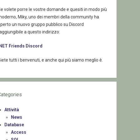
e volete porre le vostre domande e quesiti in modo più
moderno, Miky, uno dei membri della community ha
aperto un nuovo gruppo pubblico su Discord
aggiungibile a questo indirizzo:
.NET Friends Discord
iete tutti i benvenuti, e anche qui più siamo meglio è.
Categories
Attività
News
Database
Access
SQL