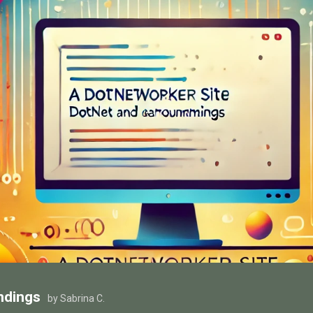
ndings
by Sabrina C.