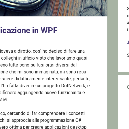
S
licazione in WPF
r
ioveva a dirotto, così ho deciso di fare una
S
colleghi in ufficio visto che lavoriamo quasi
o tutte sono su fusi orari diversi dal
zione che mi sono immaginata, mi sono resa
ssere didatticamente interessante, pertanto,
, l’ho fatta divenire un progetto DotNetwork, e
odificherò aggiungendo nuove funzionalità e
sivi.
co, cercando di far comprendere i concetti
 chi si approccia alla programmazione C#
vero ottima per creare applicazioni desktop.