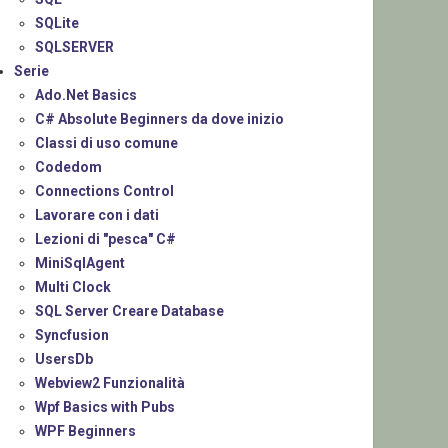
SQLite
SQLSERVER
Serie
Ado.Net Basics
C# Absolute Beginners da dove inizio
Classi di uso comune
Codedom
Connections Control
Lavorare con i dati
Lezioni di "pesca" C#
MiniSqlAgent
Multi Clock
SQL Server Creare Database
Syncfusion
UsersDb
Webview2 Funzionalità
Wpf Basics with Pubs
WPF Beginners