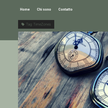
Home
Chi sono
Contatto
Tag:
TimeZones