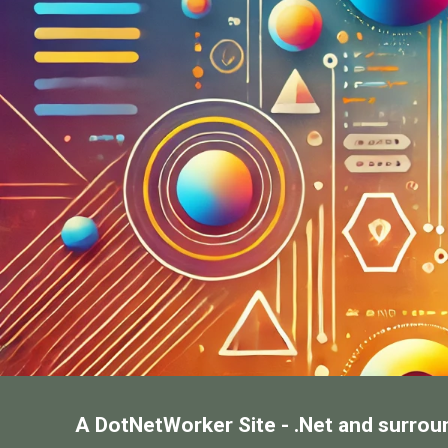
A DotNetWorker Site - .Net and surrou