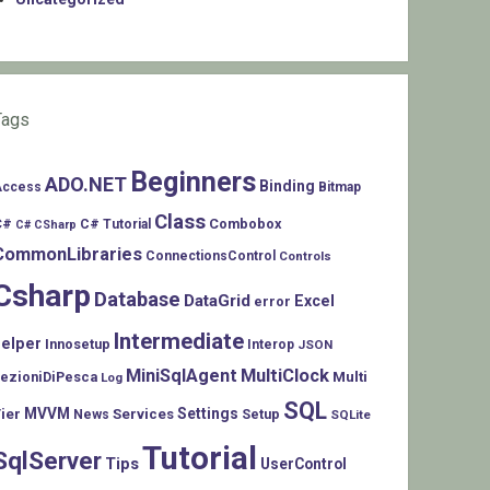
Tags
Beginners
ADO.NET
Binding
Access
Bitmap
Class
C#
Combobox
C# Tutorial
C# CSharp
CommonLibraries
ConnectionsControl
Controls
Csharp
Database
DataGrid
Excel
error
Intermediate
helper
Innosetup
Interop
JSON
MiniSqlAgent
MultiClock
LezioniDiPesca
Multi
Log
SQL
MVVM
Settings
ier
Services
Setup
News
SQLite
Tutorial
SqlServer
Tips
UserControl