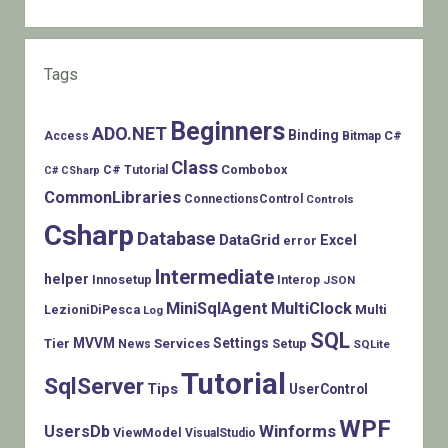
Tags
Beginners
ADO.NET
Binding
C#
Access
Bitmap
Class
Combobox
C# Tutorial
C# CSharp
CommonLibraries
ConnectionsControl
Controls
Csharp
Database
DataGrid
Excel
error
Intermediate
helper
Innosetup
Interop
JSON
MiniSqlAgent
MultiClock
LezioniDiPesca
Multi
Log
SQL
MVVM
Settings
Tier
Services
Setup
News
SQLite
Tutorial
SqlServer
Tips
UserControl
WPF
Winforms
UsersDb
ViewModel
VisualStudio