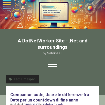
A DotNetWorker Site - .Net and
surroundings
by Sabrina C.
open
menu
twitter
facebook
email-form
Tag:
Timespan
Home
Companion code, Usare le differenze fra
Chi sono
Date per un countdown di fine anno
Contatto
Published
08/02/2017
by
Sabrina Cosolo