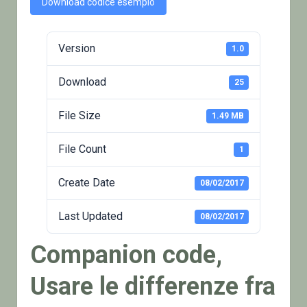
Download codice esempio
Version
1.0
Download
25
File Size
1.49 MB
File Count
1
Create Date
08/02/2017
Last Updated
08/02/2017
Companion code,
Usare le differenze fra