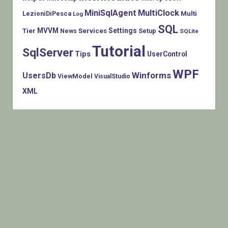
MiniSqlAgent
MultiClock
LezioniDiPesca
Multi
Log
SQL
MVVM
Settings
Tier
Services
Setup
News
SQLite
Tutorial
SqlServer
Tips
UserControl
WPF
Winforms
UsersDb
ViewModel
VisualStudio
XML