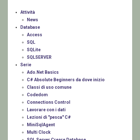
Attività
News
Database
Access
SQL
SQLite
SQLSERVER
Serie
Ado.Net Basics
C# Absolute Beginners da dove inizio
Classi di uso comune
Codedom
Connections Control
Lavorare con i dati
Lezioni di "pesca" C#
MiniSqlAgent
Multi Clock
SQL Server Creare Database