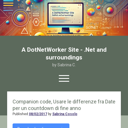
A DotNetWorker Site - .Net and
surroundings
by Sabrina C.
open
menu
twitter
facebook
email-form
Companion code, Usare le differenze fra Date
per un countdown di fine anno
Home
Published
08/02/2017
by
Sabrina Cosolo
Chi sono
Contatto