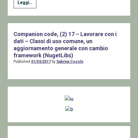
Un
Leggi…
introduzione
e
un
riferimento
Companion code, (2) 17 – Lavorare con i
per
dati – Classi di uso comune, un
alcuni
aggiornamento generale con cambio
post
framework (NugetLibs)
Futuri
Published
01/03/2017
by
Sabrina Cosolo
Sidebar