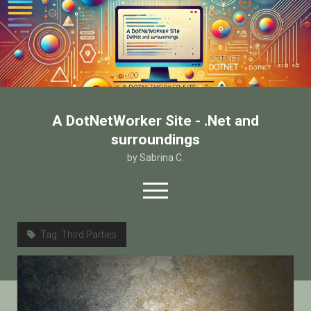
A DotNetWorker Site - .Net and
surroundings
by Sabrina C.
open
menu
twitter
facebook
email-form
Tag:
Third Parties
Home
Chi sono
Contatto