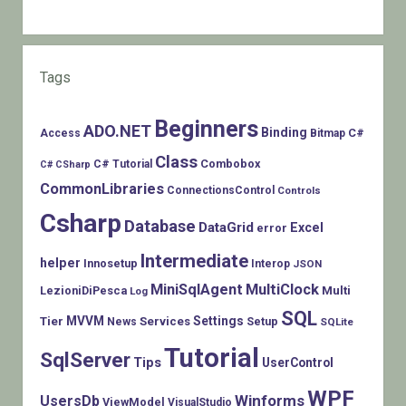
Tags
Beginners
ADO.NET
Binding
C#
Access
Bitmap
Class
Combobox
C# Tutorial
C# CSharp
CommonLibraries
ConnectionsControl
Controls
Csharp
Database
DataGrid
Excel
error
Intermediate
helper
Innosetup
Interop
JSON
MiniSqlAgent
MultiClock
LezioniDiPesca
Multi
Log
SQL
MVVM
Settings
Tier
Services
Setup
News
SQLite
Tutorial
SqlServer
Tips
UserControl
WPF
Winforms
UsersDb
ViewModel
VisualStudio