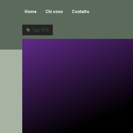
Home
Chi sono
Contatto
Tag:
TFS