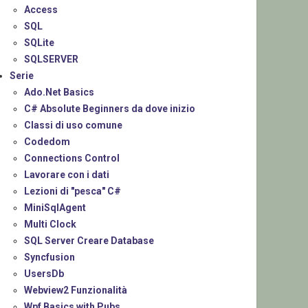
Access
SQL
SQLite
SQLSERVER
Serie
Ado.Net Basics
C# Absolute Beginners da dove inizio
Classi di uso comune
Codedom
Connections Control
Lavorare con i dati
Lezioni di "pesca" C#
MiniSqlAgent
Multi Clock
SQL Server Creare Database
Syncfusion
UsersDb
Webview2 Funzionalità
Wpf Basics with Pubs