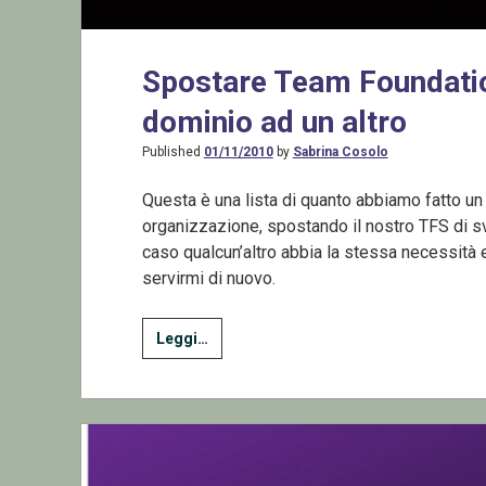
Spostare Team Foundatio
dominio ad un altro
Published
01/11/2010
by
Sabrina Cosolo
Questa è una lista di quanto abbiamo fatto un
organizzazione, spostando il nostro TFS di svi
caso qualcun’altro abbia la stessa necessità e
servirmi di nuovo.
Spostare
Leggi…
Team
Foundation
Server
2010
da