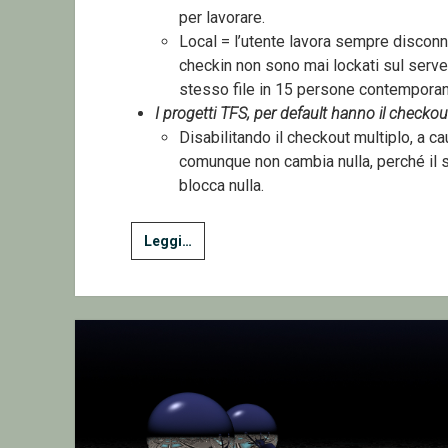
per lavorare.
Local = l’utente lavora sempre disconn
checkin non sono mai lockati sul server
stesso file in 15 persone contempora
I progetti TFS, per default hanno il checkout
Disabilitando il checkout multiplo, a c
comunque non cambia nulla, perché il 
blocca nulla.
Attivare
Leggi…
il
Lock
automatico
dei
file
sul
Checkout
(automatico