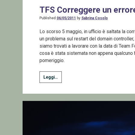
TFS Correggere un error
Published
06/05/2011
by
Sabrina Cosolo
Lo scorso 5 maggio, in ufficio è saltata la corr
un problema sul restart del domain controller,
siamo trovati a lavorare con la data di Team 
cosa è stata sistemata non appena qualcuno ha
pomeriggio.
TFS
Leggi…
Correggere
un
errore
spaziotemporale