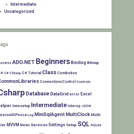
Intermediate
Uncategorized
Tags
Beginners
ADO.NET
Binding
Access
Bitmap
Class
C#
Combobox
C# Tutorial
C# CSharp
CommonLibraries
ConnectionsControl
Controls
Csharp
Database
DataGrid
Excel
error
Intermediate
helper
Innosetup
Interop
JSON
MiniSqlAgent
MultiClock
LezioniDiPesca
Multi
Log
SQL
MVVM
Settings
ier
Services
Setup
News
SQLite