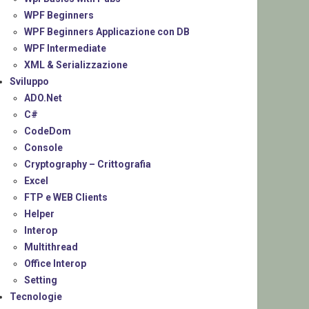
WPF Beginners
WPF Beginners Applicazione con DB
WPF Intermediate
XML & Serializzazione
Sviluppo
ADO.Net
C#
CodeDom
Console
Cryptography – Crittografia
Excel
FTP e WEB Clients
Helper
Interop
Multithread
Office Interop
Setting
Tecnologie