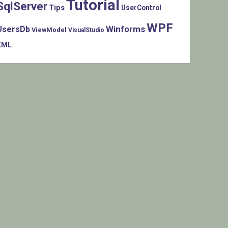
Tutorial
SqlServer
Tips
UserControl
WPF
Winforms
UsersDb
ViewModel
VisualStudio
XML