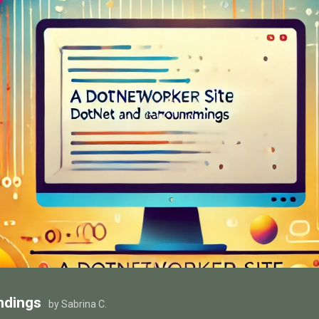
ndings
by Sabrina C.