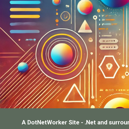
A DotNetWorker Site - .Net and surrou