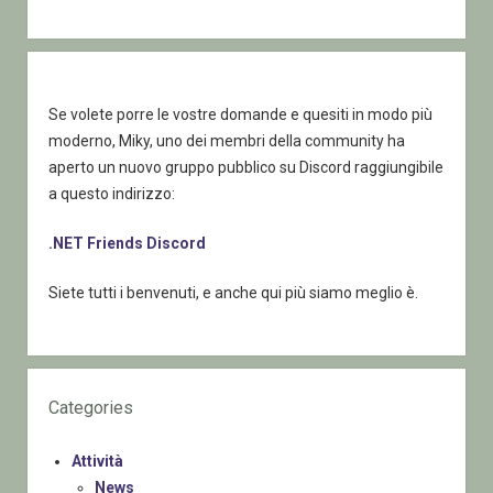
per
poter
gestire
il
Se volete porre le vostre domande e quesiti in modo più
Timeout
moderno, Miky, uno dei membri della community ha
aperto un nuovo gruppo pubblico su Discord raggiungibile
a questo indirizzo:
.NET Friends Discord
Siete tutti i benvenuti, e anche qui più siamo meglio è.
Categories
Attività
News