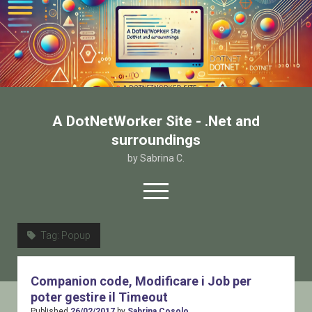
A DotNetWorker Site - .Net and
surroundings
by Sabrina C.
open
menu
twitter
facebook
email-form
Tag:
Popup
Home
Companion code, Modificare i Job per
Chi sono
poter gestire il Timeout
Contatto
Published
26/02/2017
by
Sabrina Cosolo