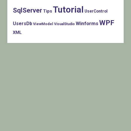
Tutorial
SqlServer
Tips
UserControl
WPF
Winforms
UsersDb
ViewModel
VisualStudio
XML
Histats.com © 2005-2014 Privacy Policy - Terms Of Use -