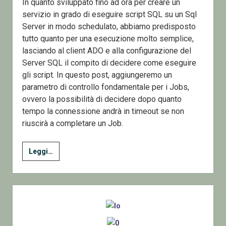
In quanto sviluppato fino ad ora per creare un
servizio in grado di eseguire script SQL su un Sql
Server in modo schedulato, abbiamo predisposto
tutto quanto per una esecuzione molto semplice,
lasciando al client ADO e alla configurazione del
Server SQL il compito di decidere come eseguire
gli script. In questo post, aggiungeremo un
parametro di controllo fondamentale per i Jobs,
ovvero la possibilità di decidere dopo quanto
tempo la connessione andrà in timeout se non
riuscirà a completare un Job.
16
Leggi…
–
MIniSqlAgent
–
Sidebar
Modificare
i
Job