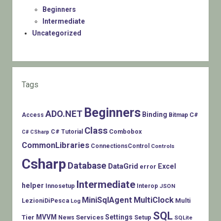
Beginners
Intermediate
Uncategorized
Tags
Beginners
ADO.NET
Binding
C#
Access
Bitmap
Class
Combobox
C# Tutorial
C# CSharp
CommonLibraries
ConnectionsControl
Controls
Csharp
Database
DataGrid
Excel
error
Intermediate
helper
Innosetup
Interop
JSON
MiniSqlAgent
MultiClock
LezioniDiPesca
Multi
Log
SQL
MVVM
Settings
Tier
Services
Setup
News
SQLite