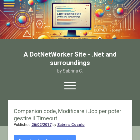
A DotNetWorker Site - .Net and
surroundings
by Sabrina C.
open
menu
twitter
facebook
email-form
Companion code, Modificare i Job per poter
gestire il Timeout
Home
Published
26/02/2017
by
Sabrina Cosolo
Chi sono
Contatto