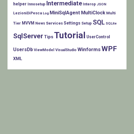
Intermediate
helper
Innosetup
Interop
JSON
MiniSqlAgent
MultiClock
LezioniDiPesca
Multi
Log
SQL
MVVM
Settings
Tier
Services
Setup
News
SQLite
Tutorial
SqlServer
Tips
UserControl
WPF
Winforms
UsersDb
ViewModel
VisualStudio
XML