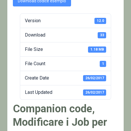
Download codice esempio
Version
12.0
Download
33
File Size
1.18 MB
File Count
1
Create Date
26/02/2017
Last Updated
26/02/2017
Companion code,
Modificare i Job per