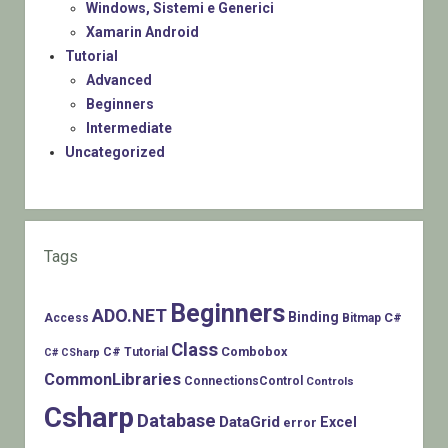
Windows, Sistemi e Generici
Xamarin Android
Tutorial
Advanced
Beginners
Intermediate
Uncategorized
Tags
Beginners
ADO.NET
Binding
C#
Access
Bitmap
Class
Combobox
C# Tutorial
C# CSharp
CommonLibraries
ConnectionsControl
Controls
Csharp
Database
DataGrid
Excel
error