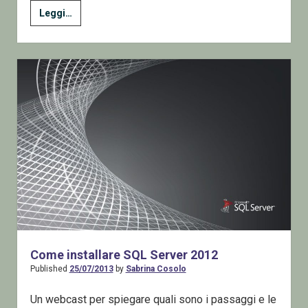
Installare
Leggi…
il
.Net
framework
3.5
(e
di
conseguenza
il
2.0)
su
Windows
8.1
Come installare SQL Server 2012
Published
25/07/2013
by
Sabrina Cosolo
Un webcast per spiegare quali sono i passaggi e le