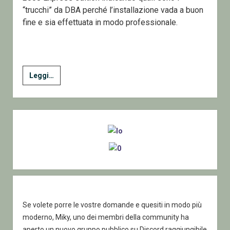
“trucchi” da DBA perché l’installazione vada a buon
fine e sia effettuata in modo professionale.
Installare
Leggi…
SQL
Server
2008
Sidebar
Express
Edition
Se volete porre le vostre domande e quesiti in modo più
moderno, Miky, uno dei membri della community ha
aperto un nuovo gruppo pubblico su Discord raggiungibile