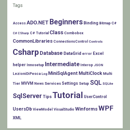
Tags
Beginners
ADO.NET
Binding
C#
Access
Bitmap
Class
Combobox
C# Tutorial
C# CSharp
CommonLibraries
ConnectionsControl
Controls
Csharp
Database
DataGrid
Excel
error
Intermediate
helper
Innosetup
Interop
JSON
MiniSqlAgent
MultiClock
LezioniDiPesca
Multi
Log
SQL
MVVM
Settings
Tier
Services
Setup
News
SQLite
Tutorial
SqlServer
Tips
UserControl
WPF
Winforms
UsersDb
ViewModel
VisualStudio
XML