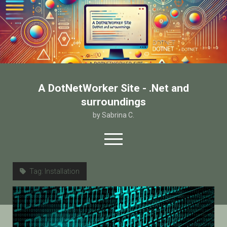
A DotNetWorker Site - .Net and
surroundings
by Sabrina C.
open
menu
twitter
facebook
email-form
Tag:
Installation
Home
Chi sono
Contatto