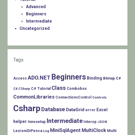
Advanced
Beginners
Intermediate
Uncategorized
Tags
Beginners
ADO.NET
Binding
C#
Access
Bitmap
Class
Combobox
C# Tutorial
C# CSharp
CommonLibraries
ConnectionsControl
Controls
Csharp
Database
DataGrid
Excel
error
Intermediate
helper
Innosetup
Interop
JSON
MiniSqlAgent
MultiClock
LezioniDiPesca
Multi
Log