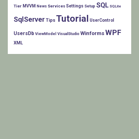
SQL
MVVM
Settings
Tier
Services
Setup
News
SQLite
Tutorial
SqlServer
Tips
UserControl
WPF
Winforms
UsersDb
ViewModel
VisualStudio
XML