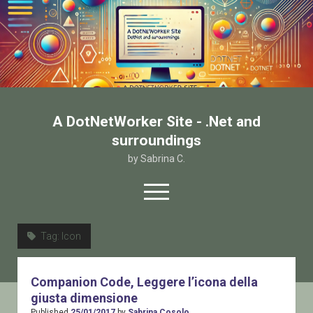
A DotNetWorker Site - .Net and
surroundings
by Sabrina C.
open
menu
twitter
facebook
email-form
Tag:
Icon
Home
Companion Code, Leggere l’icona della
Chi sono
giusta dimensione
Contatto
Published
25/01/2017
by
Sabrina Cosolo