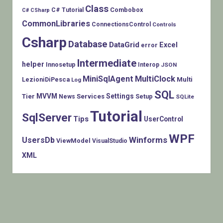
Class
Combobox
C# Tutorial
C# CSharp
CommonLibraries
ConnectionsControl
Controls
Csharp
Database
DataGrid
Excel
error
Intermediate
helper
Innosetup
Interop
JSON
MiniSqlAgent
MultiClock
LezioniDiPesca
Multi
Log
SQL
MVVM
Settings
Tier
Services
Setup
News
SQLite
Tutorial
SqlServer
Tips
UserControl
WPF
Winforms
UsersDb
ViewModel
VisualStudio
XML