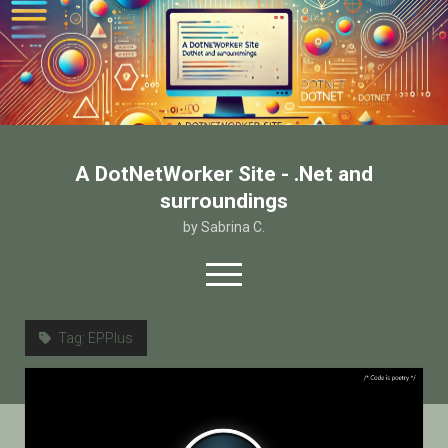
A DotNetWorker Site - .Net and
surroundings
by Sabrina C.
open
menu
twitter
facebook
email-form
Tag:
EPPlus
Home
Chi sono
Contatto