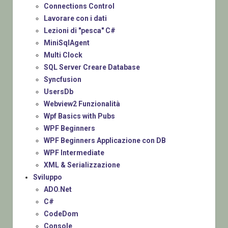
Connections Control
Lavorare con i dati
Lezioni di "pesca" C#
MiniSqlAgent
Multi Clock
SQL Server Creare Database
Syncfusion
UsersDb
Webview2 Funzionalità
Wpf Basics with Pubs
WPF Beginners
WPF Beginners Applicazione con DB
WPF Intermediate
XML & Serializzazione
Sviluppo
ADO.Net
C#
CodeDom
Console