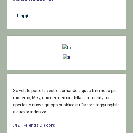
Convertire
Leggi…
un
foglio
di
Sidebar
Excel
in
XML
Se volete porre le vostre domande e quesiti in modo più
moderno, Miky, uno dei membri della community ha
aperto un nuovo gruppo pubblico su Discord raggiungibile
a questo indirizzo:
.NET Friends Discord