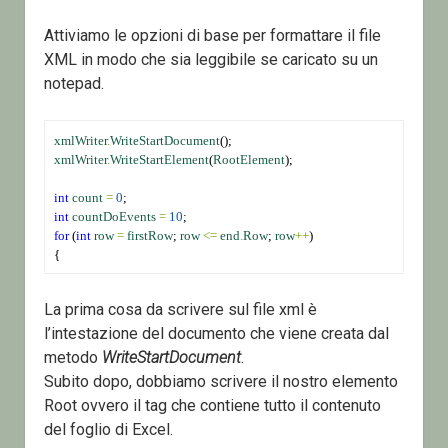
Attiviamo le opzioni di base per formattare il file
XML in modo che sia leggibile se caricato su un
notepad.
xmlWriter
.
WriteStartDocument
();
xmlWriter
.
WriteStartElement
(
RootElement
);
int
count
=
0
;
int
countDoEvents
=
10
;
for
 (
int
row
=
firstRow
; 
row
<=
end
.
Row
; 
row
++
)
{
La prima cosa da scrivere sul file xml è
l’intestazione del documento che viene creata dal
metodo
WriteStartDocument
.
Subito dopo, dobbiamo scrivere il nostro elemento
Root ovvero il tag che contiene tutto il contenuto
del foglio di Excel.