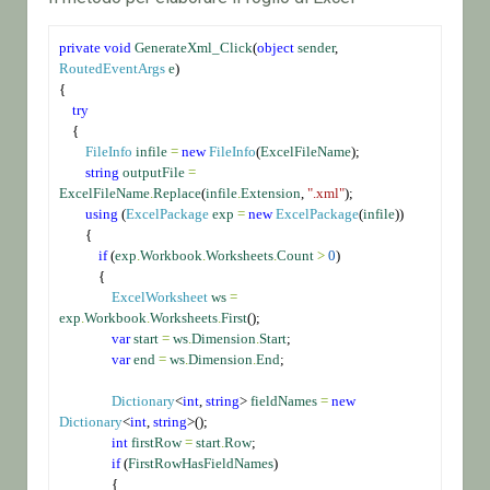
private
void
GenerateXml_Click
(
object
sender
, 
RoutedEventArgs
e
)
{
try
    {
FileInfo
infile
=
new
FileInfo
(
ExcelFileName
);
string
outputFile
=
ExcelFileName
.
Replace
(
infile
.
Extension
, 
".xml"
);
using
 (
ExcelPackage
exp
=
new
ExcelPackage
(
infile
))
        {
if
 (
exp
.
Workbook
.
Worksheets
.
Count
>
0
)
            {
ExcelWorksheet
ws
=
exp
.
Workbook
.
Worksheets
.
First
();
var
start
=
ws
.
Dimension
.
Start
;
var
end
=
ws
.
Dimension
.
End
;
Dictionary
<
int
, 
string
> 
fieldNames
=
new
Dictionary
<
int
, 
string
>();
int
firstRow
=
start
.
Row
;
if
 (
FirstRowHasFieldNames
)
                {