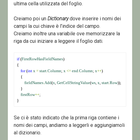
ultima cella utilizzata del foglio.
Creiamo poi un
Dictionary
dove inserire i nomi dei
campi la cui chiave è l’indice del campo.
Creiamo inoltre una variabile ove memorizzare la
riga da cui iniziare a leggere il foglio dati.
if
 (
FirstRowHasFieldNames
)
{
for
 (
int
x
=
start
.
Column
; 
x
<=
end
.
Column
; 
x
++
)
    {
fieldNames
.
Add
(
x
, 
GetCellStringValue
(
ws
, 
x
, 
start
.
Row
));
    }
firstRow
++
;
}
Se ci è stato indicato che la prima riga contiene i
nomi dei campi, andiamo a leggerli e aggiungiamoli
al dizionario.