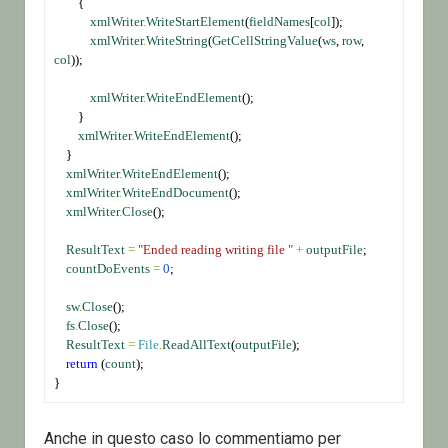
        {
xmlWriter
.
WriteStartElement
(
fieldNames
[
col
]);
xmlWriter
.
WriteString
(
GetCellStringValue
(
ws
, 
row
, 
col
));
xmlWriter
.
WriteEndElement
();
        }
xmlWriter
.
WriteEndElement
();
    }
xmlWriter
.
WriteEndElement
();
xmlWriter
.
WriteEndDocument
();
xmlWriter
.
Close
();
ResultText
=
"Ended reading writing file "
+
outputFile
;
countDoEvents
=
0
;
sw
.
Close
();
fs
.
Close
();
ResultText
=
File
.
ReadAllText
(
outputFile
);
return
 (
count
);
}
Anche in questo caso lo commentiamo per