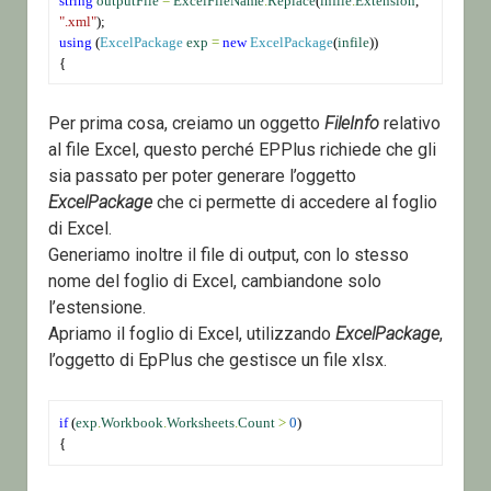
string
outputFile
=
ExcelFileName
.
Replace
(
infile
.
Extension
, 
".xml"
);
using
 (
ExcelPackage
exp
=
new
ExcelPackage
(
infile
))
{
Per prima cosa, creiamo un oggetto
FileInfo
relativo
al file Excel, questo perché EPPlus richiede che gli
sia passato per poter generare l’oggetto
ExcelPackage
che ci permette di accedere al foglio
di Excel.
Generiamo inoltre il file di output, con lo stesso
nome del foglio di Excel, cambiandone solo
l’estensione.
Apriamo il foglio di Excel, utilizzando
ExcelPackage
,
l’oggetto di EpPlus che gestisce un file xlsx.
if
 (
exp
.
Workbook
.
Worksheets
.
Count
>
0
)
{