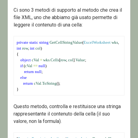
Ci sono 3 metodi di supporto al metodo che crea il
file XML, uno che abbiamo già usato permette di
leggere il contenuto di una cella:
private
static
string
GetCellStringValue
(
ExcelWorksheet
wks
, 
int
row
, 
int
col
)
{
object
cVal
=
wks
.
Cells
[
row
, 
col
]
.
Value
;
if
 (
cVal
==
null
)
return
null
;
else
return
cVal
.
ToString
();
}
Questo metodo, controlla e restituisce una stringa
rappresentante il contenuto della cella (il suo
valore, non la formula).