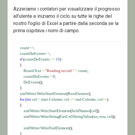
Azzeriamo i contatori per visualizzare il progresso
all’utente e iniziamo il ciclo su tutte le righe del
nostro foglio di Excel a partire dalla seconda se la
prima ospitava i nomi di campo.
count
++
;
countDoEvents
++
;
if
 (
countDoEvents
>=
10
)
    {
ResultText
=
"Reading record "
+
count
;
countDoEvents
=
0
;
DoEvents
();
    }
xmlWriter
.
WriteStartElement
(
RowElement
);
for
 (
int
col
=
start
.
Column
; 
col
<=
end
.
Column
; 
col
++
)
    {
xmlWriter
.
WriteStartElement
(
fieldNames
[
col
]);
xmlWriter
.
WriteString
(
GetCellStringValue
(
ws
, 
row
, 
col
));
xmlWriter
.
WriteEndElement
();
    }