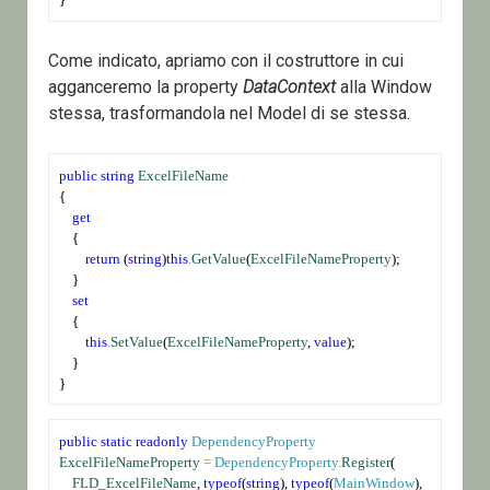
Come indicato, apriamo con il costruttore in cui
agganceremo la property
DataContext
alla Window
stessa, trasformandola nel Model di se stessa.
public
string
ExcelFileName
{
get
    {
return
 (
string
)
this
.
GetValue
(
ExcelFileNameProperty
);
    }
set
    {
this
.
SetValue
(
ExcelFileNameProperty
, 
value
);
    }
}
public
static
readonly
DependencyProperty
ExcelFileNameProperty
=
DependencyProperty
.
Register
(
FLD_ExcelFileName
, 
typeof
(
string
), 
typeof
(
MainWindow
), 