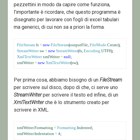
pezzettini in modo da capire come funziona,
l’importante è ricordare, che questo programma è
disegnato per lavorare con fogli di excel tabulari
ma generici, di cui non sa a priori la forma.
FileStream
fs
=
new
FileStream
(
outputFile
, 
FileMode
.
Create
);
StreamWriter
sw
=
new
StreamWriter
(
fs
, 
Encoding
.
UTF8
);
XmlTextWriter
xmlWriter
=
null
;
xmlWriter
=
new
XmlTextWriter
(
sw
);
Per prima cosa, abbiamo bisogno di un
FileStream
per scrivere sul disco, dopo di che, ci serve uno
StreamWriter
per scrivere il testo ed infine, di un
XmlTextWriter
che è lo strumento creato per
scrivere in XML.
xmlWriter
.
Formatting
=
Formatting
.
Indented
;
xmlWriter
.
Indentation
=
4
;