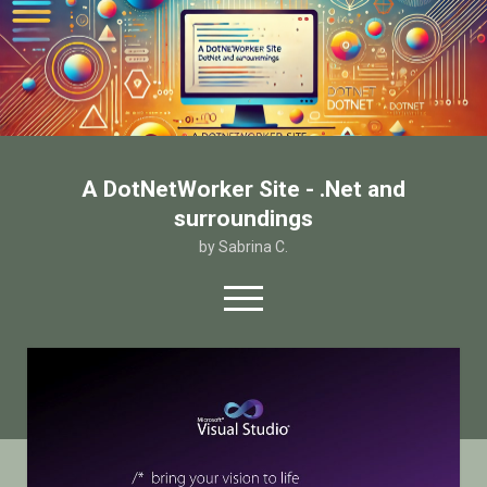
A DotNetWorker Site - .Net and
surroundings
by Sabrina C.
open
menu
twitter
facebook
email-form
Home
Chi sono
Contatto