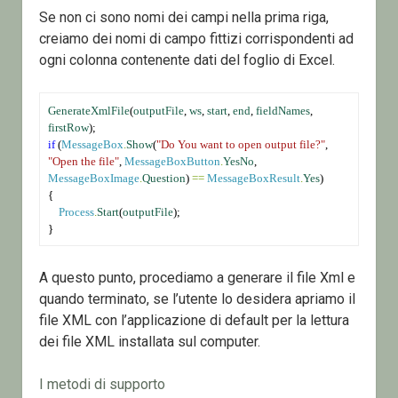
Se non ci sono nomi dei campi nella prima riga,
creiamo dei nomi di campo fittizi corrispondenti ad
ogni colonna contenente dati del foglio di Excel.
GenerateXmlFile
(
outputFile
, 
ws
, 
start
, 
end
, 
fieldNames
, 
firstRow
);
if
 (
MessageBox
.
Show
(
"Do You want to open output file?"
, 
"Open the file"
, 
MessageBoxButton
.
YesNo
, 
MessageBoxImage
.
Question
) 
==
MessageBoxResult
.
Yes
)
{
Process
.
Start
(
outputFile
);
}
A questo punto, procediamo a generare il file Xml e
quando terminato, se l’utente lo desidera apriamo il
file XML con l’applicazione di default per la lettura
dei file XML installata sul computer.
I metodi di supporto