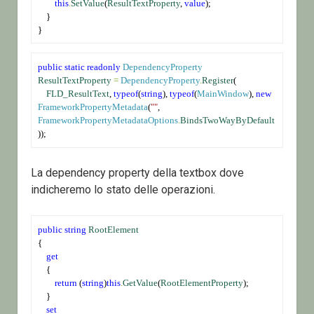
this
.
SetValue
(
ResultTextProperty
, 
value
);
    }
}
public
static
readonly
DependencyProperty
ResultTextProperty
=
DependencyProperty
.
Register
(
FLD_ResultText
, 
typeof
(
string
), 
typeof
(
MainWindow
), 
new
FrameworkPropertyMetadata
(
""
, 
FrameworkPropertyMetadataOptions
.
BindsTwoWayByDefault
));
La dependency property della textbox dove
indicheremo lo stato delle operazioni.
public
string
RootElement
{
get
    {
return
 (
string
)
this
.
GetValue
(
RootElementProperty
);
    }
set