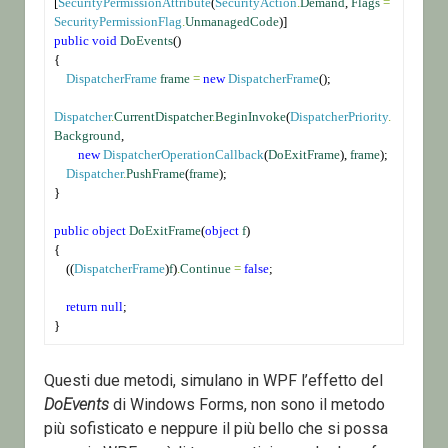
[
SecurityPermissionAttribute
(
SecurityAction
.
Demand
, 
Flags
=
SecurityPermissionFlag
.
UnmanagedCode
)]
public
void
DoEvents
()
{
DispatcherFrame
frame
=
new
DispatcherFrame
();
Dispatcher
.
CurrentDispatcher
.
BeginInvoke
(
DispatcherPriority
.
Background
,
new
DispatcherOperationCallback
(
DoExitFrame
), 
frame
);
Dispatcher
.
PushFrame
(
frame
);
}
public
object
DoExitFrame
(
object
f
)
{
    ((
DispatcherFrame
)
f
)
.
Continue
=
false
;
return
null
;
}
Questi due metodi, simulano in WPF l’effetto del
DoEvents
di Windows Forms, non sono il metodo
più sofisticato e neppure il più bello che si possa