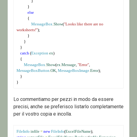
                }
            }
else
            {
MessageBox
.
Show
(
"Looks like there are no 
worksheets!"
);
            }
        }
    }
catch
 (
Exception
ex
)
    {
MessageBox
.
Show
(
ex
.
Message
, 
"Error"
, 
MessageBoxButton
.
OK
, 
MessageBoxImage
.
Error
);
    }
}
Lo commentiamo per pezzi in modo da essere
precisi, anche se preferisco listarlo completamente
per il vostro copia e incolla.
FileInfo
infile
=
new
FileInfo
(
ExcelFileName
);