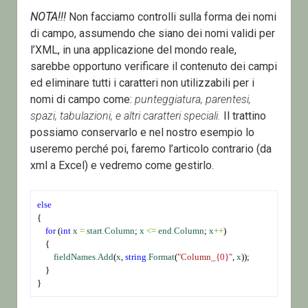
NOTA!!!
Non facciamo controlli sulla forma dei nomi
di campo, assumendo che siano dei nomi validi per
l’XML, in una applicazione del mondo reale,
sarebbe opportuno verificare il contenuto dei campi
ed eliminare tutti i caratteri non utilizzabili per i
nomi di campo come:
punteggiatura, parentesi,
spazi, tabulazioni, e altri caratteri speciali.
Il trattino
possiamo conservarlo e nel nostro esempio lo
useremo perché poi, faremo l’articolo contrario (da
xml a Excel) e vedremo come gestirlo.
else
{
for
 (
int
x
=
start
.
Column
; 
x
<=
end
.
Column
; 
x
++
)
    {
fieldNames
.
Add
(
x
, 
string
.
Format
(
"Column_{0}"
, 
x
));
    }
}