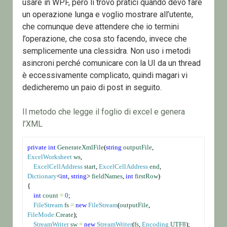
usare in WPF, però li trovo pratici quando devo fare
un operazione lunga e voglio mostrare all’utente,
che comunque deve attendere che io termini
l’operazione, che cosa sto facendo, invece che
semplicemente una clessidra. Non uso i metodi
asincroni perché comunicare con la UI da un thread
è eccessivamente complicato, quindi magari vi
dedicheremo un paio di post in seguito.
Il metodo che legge il foglio di excel e genera
l’XML
private
int
GenerateXmlFile
(
string
outputFile
, 
ExcelWorksheet
ws
,
ExcelCellAddress
start
, 
ExcelCellAddress
end
, 
Dictionary
<
int
, 
string
> 
fieldNames
, 
int
firstRow
)
{
int
count
=
0
;
FileStream
fs
=
new
FileStream
(
outputFile
, 
FileMode
.
Create
);
StreamWriter
sw
=
new
StreamWriter
(
fs
, 
Encoding
.
UTF8
);