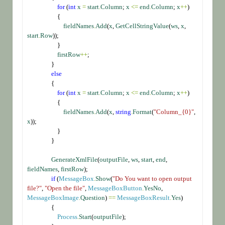
for
 (
int
x
=
start
.
Column
; 
x
<=
end
.
Column
; 
x
++
)
                    {
fieldNames
.
Add
(
x
, 
GetCellStringValue
(
ws
, 
x
, 
start
.
Row
));
                    }
firstRow
++
;
                }
else
                {
for
 (
int
x
=
start
.
Column
; 
x
<=
end
.
Column
; 
x
++
)
                    {
fieldNames
.
Add
(
x
, 
string
.
Format
(
"Column_{0}"
, 
x
));
                    }
                }
GenerateXmlFile
(
outputFile
, 
ws
, 
start
, 
end
, 
fieldNames
, 
firstRow
);
if
 (
MessageBox
.
Show
(
"Do You want to open output 
file?"
, 
"Open the file"
, 
MessageBoxButton
.
YesNo
, 
MessageBoxImage
.
Question
) 
==
MessageBoxResult
.
Yes
)
                {
Process
.
Start
(
outputFile
);