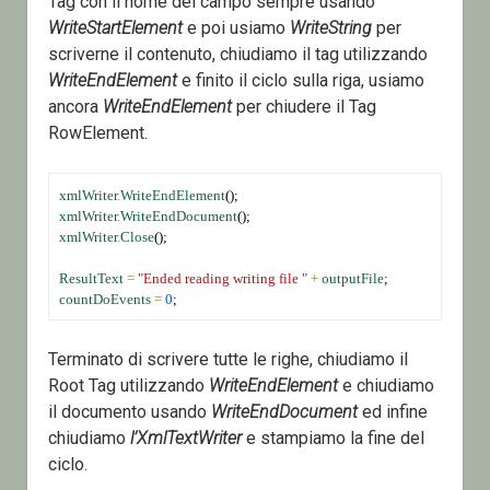
Tag con il nome del campo sempre usando
WriteStartElement
e poi usiamo
WriteString
per
scriverne il contenuto, chiudiamo il tag utilizzando
WriteEndElement
e finito il ciclo sulla riga, usiamo
ancora
WriteEndElement
per chiudere il Tag
RowElement.
xmlWriter
.
WriteEndElement
();
xmlWriter
.
WriteEndDocument
();
xmlWriter
.
Close
();
ResultText
=
"Ended reading writing file "
+
outputFile
;
countDoEvents
=
0
;
Terminato di scrivere tutte le righe, chiudiamo il
Root Tag utilizzando
WriteEndElement
e chiudiamo
il documento usando
WriteEndDocument
ed infine
chiudiamo
l’XmlTextWriter
e stampiamo la fine del
ciclo.