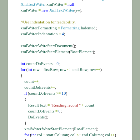
XmlTextWriter
xmlWriter
=
null
;
xmlWriter
=
new
XmlTextWriter
(
sw
);
//Use indentation for readability.
xmlWriter
.
Formatting
=
Formatting
.
Indented
;
xmlWriter
.
Indentation
=
4
;
xmlWriter
.
WriteStartDocument
();
xmlWriter
.
WriteStartElement
(
RootElement
);
int
countDoEvents
=
0
;
for
 (
int
row
=
firstRow
; 
row
<=
end
.
Row
; 
row
++
)
    {
count
++
;
countDoEvents
++
;
if
 (
countDoEvents
>=
10
)
        {
ResultText
=
"Reading record "
+
count
;
countDoEvents
=
0
;
DoEvents
();
        }
xmlWriter
.
WriteStartElement
(
RowElement
);
for
 (
int
col
=
start
.
Column
; 
col
<=
end
.
Column
; 
col
++
)