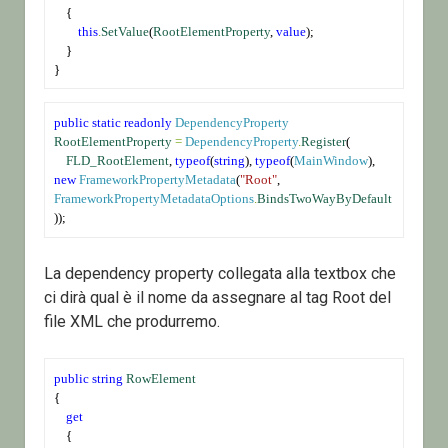
    {
this
.
SetValue
(
RootElementProperty
, 
value
);
    }
}
public
static
readonly
DependencyProperty
RootElementProperty
=
DependencyProperty
.
Register
(
FLD_RootElement
, 
typeof
(
string
), 
typeof
(
MainWindow
), 
new
FrameworkPropertyMetadata
(
"Root"
, 
FrameworkPropertyMetadataOptions
.
BindsTwoWayByDefault
));
La dependency property collegata alla textbox che
ci dirà qual è il nome da assegnare al tag Root del
file XML che produrremo.
public
string
RowElement
{
get
    {