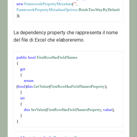
new
FrameworkPropertyMetadata
(
""
, 
FrameworkPropertyMetadataOptions
.
BindsTwoWayByDefault
));
La dependency property che rappresenta il nome
del file di Excel che elaboreremo.
public
bool
FirstRowHasFieldNames
{
get
    {
return
(
bool
)
this
.
GetValue
(
FirstRowHasFieldNamesProperty
);
    }
set
    {
this
.
SetValue
(
FirstRowHasFieldNamesProperty
, 
value
);
    }
}