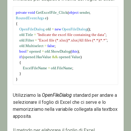
private
void
GetExcelFile_Click
(
object
sender
, 
RoutedEventArgs
e
)
{
OpenFileDialog
ofd
=
new
OpenFileDialog
();
ofd
.
Title
=
"Indicate the excel file containing the data"
;
ofd
.
Filter
=
"Excel file (*.xlsx)|*.xlsx|All files (*.*)|*.*"
;
ofd
.
Multiselect
=
false
;
bool
?
opened
=
ofd
.
ShowDialog
(
this
);
if
 (
opened
.
HasValue
&&
opened
.
Value
)
    {
ExcelFileName
=
ofd
.
FileName
;
    }
}
Utilizziamo la
OpenFileDialog
standard per andare a
selezionare il foglio di Excel che ci serve e lo
memorizziamo nella variabile collegata alla textbox
apposita.
Il metodo per elaborare il foglio di Excel