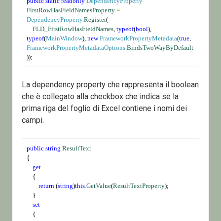
public
static
readonly
DependencyProperty
FirstRowHasFieldNamesProperty
=
DependencyProperty
.
Register
(
FLD_FirstRowHasFieldNames
, 
typeof
(
bool
), 
typeof
(
MainWindow
), 
new
FrameworkPropertyMetadata
(
true
, 
FrameworkPropertyMetadataOptions
.
BindsTwoWayByDefault
));
La dependency property che rappresenta il boolean
che è collegato alla checkbox che indica se la
prima riga del foglio di Excel contiene i nomi dei
campi.
public
string
ResultText
{
get
    {
return
 (
string
)
this
.
GetValue
(
ResultTextProperty
);
    }
set
    {