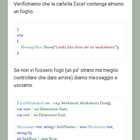
Verifichiamo che la cartella Excel contenga almeno
un foglio.
}
else
{
MessageBox
.
Show
(
"Looks like there are no worksheets!"
);
}
Se non vi fossero fogli (un po’ strano ma meglio
controllare che dare errore) diamo messaggio e
usciamo.
ExcelWorksheet
ws
=
exp
.
Workbook
.
Worksheets
.
First
();
var
start
=
ws
.
Dimension
.
Start
;
var
end
=
ws
.
Dimension
.
End
;
Dictionary
<
int
, 
string
> 
fieldNames
=
new
Dictionary
<
int
, 
string
>();
int
firstRow
=
start
.
Row
;